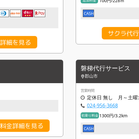
100円/228ｍ
追加料金
CASH
サクラ代行
金詳細を見る
磐梯代行サービス
郡山市
営業時間
定休日 無し 月～土曜:19:
024-956-3668
1300円/3.2km
初乗り料金
の料金詳細を見る
CASH