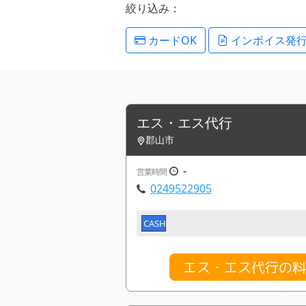
絞り込み：
カードOK
インボイス発
エス・エス代行
郡山市
-
営業時間
0249522905
CASH
エス・エス代行の