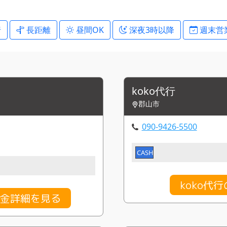
行
長距離
昼間OK
深夜3時以降
週末営
koko代行
郡山市
090-9426-5500
CASH
koko代
料金詳細を見る