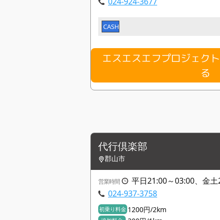
024-924-3677
CASH
エスエスエフプロジェク
る
代行倶楽部
郡山市
平日21:00～03:00、金土2
営業時間
024-937-3758
1200円/2km
初乗り料金