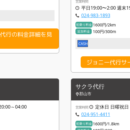
営業時間
平日19:00〜2:00 週
024-983-1893
1600円/2km
初乗り料金
100円/300m
追加料金
ト代行の料金詳細を見
CASH
ジョニー代行サ
サクラ代行
郡山市
0:00～04:00
定休日 日曜祝日 月
営業時間
024-951-4411
1600円/1.8km
初乗り料金