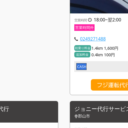
18:00~翌2:00
営業時間
営業時間外
0249271488
1.4km 1,600円
初乗り料金
0.4km 100円
追加料金
CASH
フジ運転代
代行
ジョニー代行サービ
郡山市