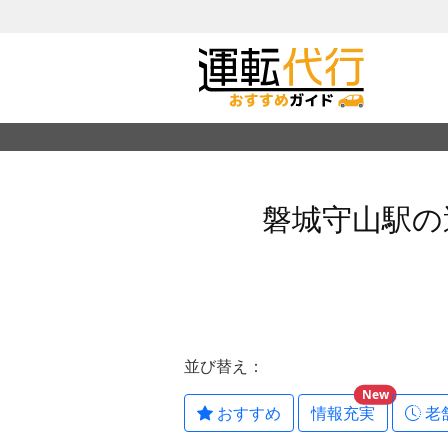
磐城守山駅の
並び替え：
New
おすすめ
情報充実
老