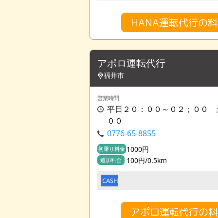
HANA運転代行の
アポロ運転代行
福井市
営業時間
平日２０：００～０２；００ 
００
0776-65-8855
1000円
初乗り料金
100円/0.5km
追加料金
CASH
アポロ運転代行の