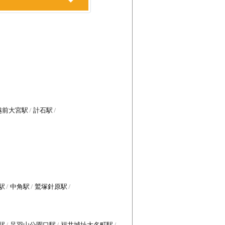
越前大宮駅
計石駅
駅
中角駅
鷲塚針原駅
駅
足羽山公園口駅
福井城址大名町駅