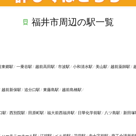
福井市周辺の駅一覧
前東郷駅
一乗谷駅
越前高田駅
市波駅
小和清水駅
美山駅
越前薬師駅
越前新保駅
追分口駅
東藤島駅
越前島橋駅
口駅
西別院駅
田原町駅
福大前西福井駅
日華化学前駅
八ツ島駅
新田塚
ハーモニーホール駅
江端駅
ベル前駅
花堂駅
赤十字前駅
商工会議所前