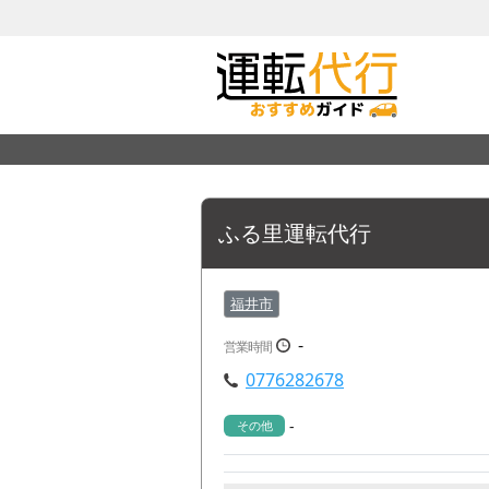
ふる里運転代行
福井市
-
営業時間
0776282678
-
その他