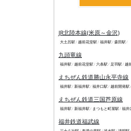
JR北陸本線(米原～金沢)
大土呂駅
越前花堂駅
福井駅
森田駅
九頭竜線
福井駅
越前花堂駅
六条駅
足羽駅
越
えちぜん鉄道勝山永平寺線
福井駅
新福井駅
福井口駅
越前開発駅
えちぜん鉄道三国芦原線
福井駅
新福井駅
まつもと町屋駅
福井
福井鉄道福武線
三十八社駅
泰澄の里駅
浅水駅
清明駅