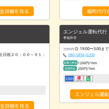
料金詳細を見る
福町代行
エンジェル運転代行
福井市
19:00〜3:00
営業時間
土日祝２０：００～０１：
080-5856-0200
1200円/1km
初乗り料金
200円/1km
追加料金
CASH
エンジェル運転
料金詳細を見る