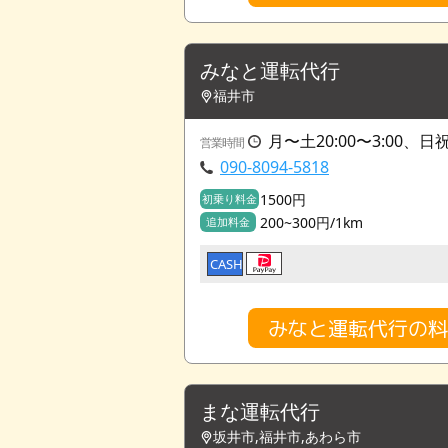
みなと運転代行
福井市
月〜土20:00〜3:00、日祝2
営業時間
090-8094-5818
1500円
初乗り料金
200~300円/1km
追加料金
CASH
みなと運転代行の
まな運転代行
坂井市,福井市,あわら市