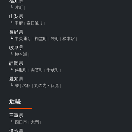
福井県
片町
山梨県
甲府
春日通り
長野県
中央通り
権堂町
袋町
松本駅
岐阜県
柳ヶ瀬
静岡県
呉服町
両替町
千歳町
愛知県
栄
名駅
丸の内・伏見
近畿
三重県
四日市
大門
滋賀県