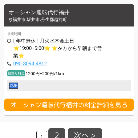
オーシャン運転代行福井
福井市,坂井市,丹生郡越前町
営業時間
[ 年中無休 ] 月火水木金土日
⭐︎19:00~5:00⭐︎ ⭐️夕方から早朝まで営
業⭐️
090-8094-4812
1200円+200円/1km
初乗り料金
CASH
オーシャン運転代行福井の料金詳細を見る
2
次へ >
1