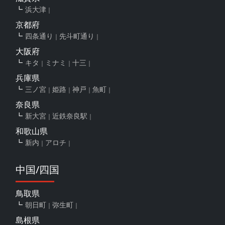
浜大津
京都府
四条通り
先斗町通り
大阪府
キタ
ミナミ
十三
兵庫県
三ノ宮
姫路
神戸
魚町
奈良県
新大宮
近鉄奈良駅
和歌山県
新内
アロチ
中国/四国
鳥取県
朝日町
弥生町
島根県