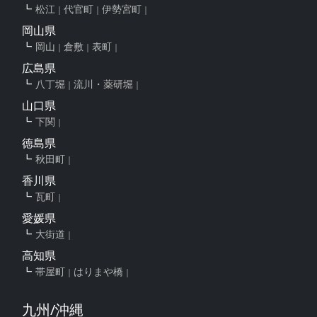
松江
代官町
伊勢宮町
岡山県
岡山
倉敷
表町
広島県
八丁堀
流川・薬研堀
山口県
下関
徳島県
秋田町
香川県
瓦町
愛媛県
大街道
高知県
帯屋町
はりまや橋
九州/沖縄