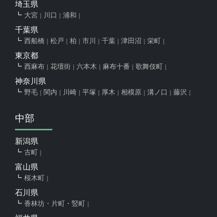
埼玉県
大宮
川口
浦和
千葉県
西船橋
松戸
柏
市川
千葉
津田沼
栄町
東京都
西麻布
花壇街
六本木
麻布十番
歌舞伎町
神奈川県
野毛
関内
川崎
平塚
厚木
相模原
溝ノ口
藤沢
中部
新潟県
古町
富山県
桜木町
石川県
香林坊・片町・竪町