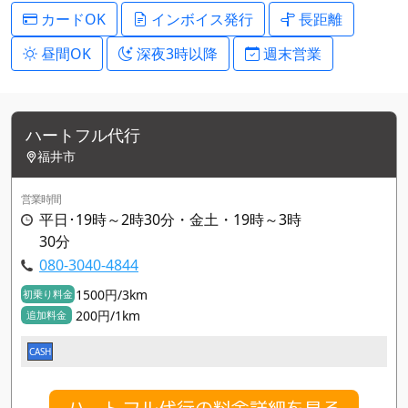
カードOK
インボイス発行
長距離
昼間OK
深夜3時以降
週末営業
ハートフル代行
福井市
営業時間
平日･19時～2時30分・金土・19時～3時
30分
080-3040-4844
1500円/3km
初乗り料金
200円/1km
追加料金
CASH
ハートフル代行の料金詳細を見る