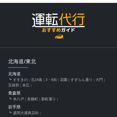
北海道/東北
北海道
すすきの
北24条
3・6街
花園
すずらん通り
大門
五稜郭
末広
青森県
本八戸
長横町
新町通り
岩手県
盛岡大通商店街