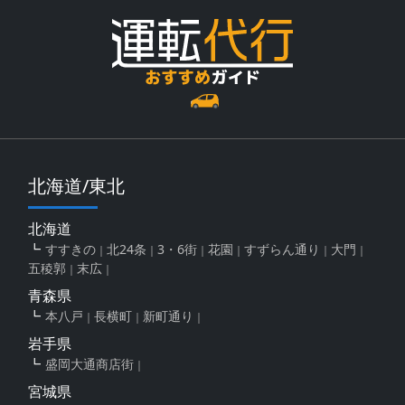
北海道/東北
北海道
すすきの
北24条
3・6街
花園
すずらん通り
大門
五稜郭
末広
青森県
本八戸
長横町
新町通り
岩手県
盛岡大通商店街
宮城県