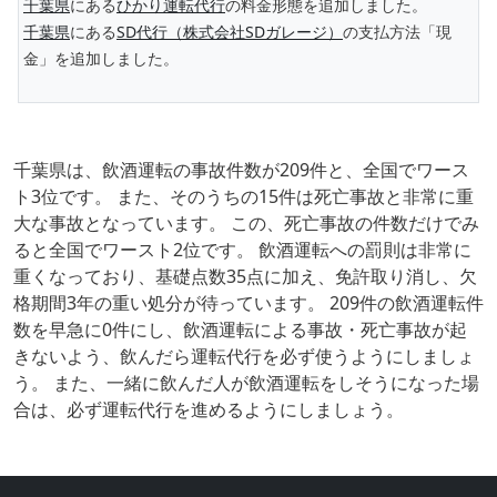
千葉県
にある
ひかり運転代行
の料金形態を追加しました。
千葉県
にある
SD代行（株式会社SDガレージ）
の支払方法「現
金」を追加しました。
千葉県は、飲酒運転の事故件数が209件と、全国でワース
ト3位です。 また、そのうちの15件は死亡事故と非常に重
大な事故となっています。 この、死亡事故の件数だけでみ
ると全国でワースト2位です。 飲酒運転への罰則は非常に
重くなっており、基礎点数35点に加え、免許取り消し、欠
格期間3年の重い処分が待っています。 209件の飲酒運転件
数を早急に0件にし、飲酒運転による事故・死亡事故が起
きないよう、飲んだら運転代行を必ず使うようにしましょ
う。 また、一緒に飲んだ人が飲酒運転をしそうになった場
合は、必ず運転代行を進めるようにしましょう。