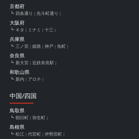
京都府
四条通り
先斗町通り
大阪府
キタ
ミナミ
十三
兵庫県
三ノ宮
姫路
神戸
魚町
奈良県
新大宮
近鉄奈良駅
和歌山県
新内
アロチ
中国/四国
鳥取県
朝日町
弥生町
島根県
松江
代官町
伊勢宮町