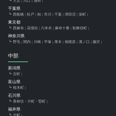
大宮
川口
浦和
千葉県
西船橋
松戸
柏
市川
千葉
津田沼
栄町
東京都
西麻布
花壇街
六本木
麻布十番
歌舞伎町
神奈川県
野毛
関内
川崎
平塚
厚木
相模原
溝ノ口
藤沢
中部
新潟県
古町
富山県
桜木町
石川県
香林坊・片町・竪町
福井県
片町