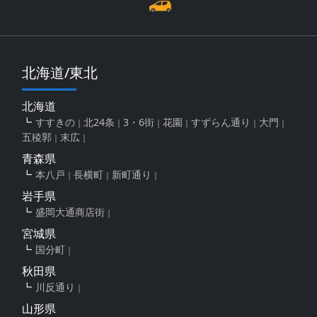
北海道/東北
北海道
すすきの
北24条
3・6街
花園
すずらん通り
大門
五稜郭
末広
青森県
本八戸
長横町
新町通り
岩手県
盛岡大通商店街
宮城県
国分町
秋田県
川反通り
山形県