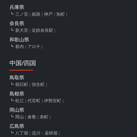
兵庫県
三ノ宮
姫路
神戸
魚町
奈良県
新大宮
近鉄奈良駅
和歌山県
新内
アロチ
中国/四国
鳥取県
朝日町
弥生町
島根県
松江
代官町
伊勢宮町
岡山県
岡山
倉敷
表町
広島県
八丁堀
流川・薬研堀