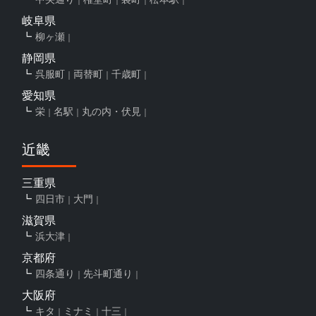
岐阜県
柳ヶ瀬
静岡県
呉服町
両替町
千歳町
愛知県
栄
名駅
丸の内・伏見
近畿
三重県
四日市
大門
滋賀県
浜大津
京都府
四条通り
先斗町通り
大阪府
キタ
ミナミ
十三