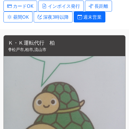
カードOK
インボイス発行
長距離
昼間OK
深夜3時以降
週末営業
Ｋ・Ｋ運転代行 柏
松戸市,柏市,流山市