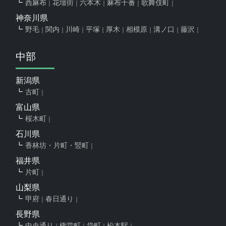
西麻布
花壇街
六本木
麻布十番
歌舞伎町
神奈川県
野毛
関内
川崎
平塚
厚木
相模原
溝ノ口
藤沢
中部
新潟県
古町
富山県
桜木町
石川県
香林坊・片町・竪町
福井県
片町
山梨県
甲府
春日通り
長野県
中央通り
権堂町
袋町
松本駅