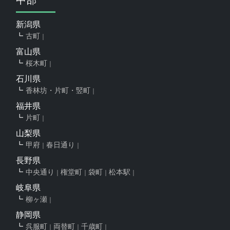
新潟県
古町
富山県
桜木町
石川県
香林坊・片町・竪町
福井県
片町
山梨県
甲府
春日通り
長野県
中央通り
権堂町
袋町
松本駅
岐阜県
柳ヶ瀬
静岡県
呉服町
両替町
千歳町