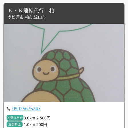
Ｋ・Ｋ運転代行 柏
松戸市,柏市,流山市
09025675247
3.0km 2,500円
初乗り料金
1.0km 500円
追加料金