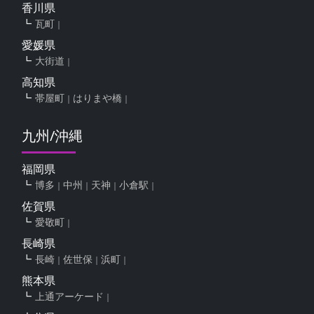
香川県
瓦町
愛媛県
大街道
高知県
帯屋町
はりまや橋
九州/沖縄
福岡県
博多
中州
天神
小倉駅
佐賀県
愛敬町
長崎県
長崎
佐世保
浜町
熊本県
上通アーケード