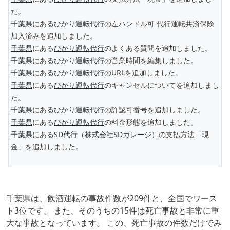
た。
千葉県
にある
ひかり運転代行
の左ハンドル可 代行運転共済保険
加入済みを追加しました。
千葉県
にある
ひかり運転代行
のよくある質問を追加しました。
千葉県
にある
ひかり運転代行
の営業時間を編集しました。
千葉県
にある
ひかり運転代行
のURLを追加しました。
千葉県
にある
ひかり運転代行
のキャンセルについてを追加しまし
た。
千葉県
にある
ひかり運転代行
の許認可番号を追加しました。
千葉県
にある
ひかり運転代行
の料金形態を追加しました。
千葉県
にある
SD代行（株式会社SDガレージ）
の支払方法「現
金」を追加しました。
千葉県は、飲酒運転の事故件数が209件と、全国でワース
ト3位です。 また、そのうちの15件は死亡事故と非常に重
大な事故となっています。 この、死亡事故の件数だけでみ