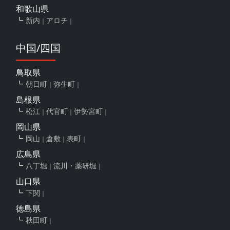
和歌山県
新内
アロチ
中国/四国
鳥取県
朝日町
弥生町
島根県
松江
代官町
伊勢宮町
岡山県
岡山
倉敷
表町
広島県
八丁堀
流川・薬研堀
山口県
下関
徳島県
秋田町