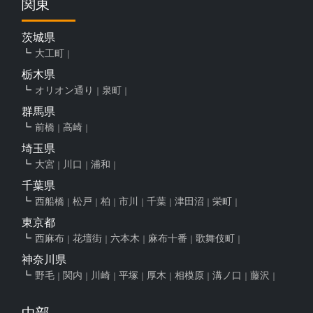
関東
茨城県
大工町
栃木県
オリオン通り
泉町
群馬県
前橋
高崎
埼玉県
大宮
川口
浦和
千葉県
西船橋
松戸
柏
市川
千葉
津田沼
栄町
東京都
西麻布
花壇街
六本木
麻布十番
歌舞伎町
神奈川県
野毛
関内
川崎
平塚
厚木
相模原
溝ノ口
藤沢
中部