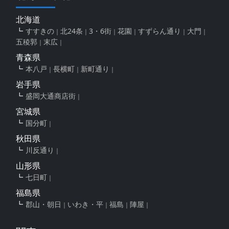
北海道
すすきの
北24条
3・6街
花園
すずらん通り
大門
五稜郭
末広
青森県
本八戸
長横町
新町通り
岩手県
盛岡大通商店街
宮城県
国分町
秋田県
川反通り
山形県
七日町
福島県
郡山・朝日
いわき・平
福島
陣屋