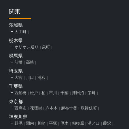
関東
茨城県
大工町
栃木県
オリオン通り
泉町
群馬県
前橋
高崎
埼玉県
大宮
川口
浦和
千葉県
西船橋
松戸
柏
市川
千葉
津田沼
栄町
東京都
西麻布
花壇街
六本木
麻布十番
歌舞伎町
神奈川県
野毛
関内
川崎
平塚
厚木
相模原
溝ノ口
藤沢