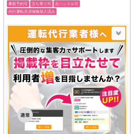
事前予約可
立ち寄り可
左ハンドル可
代行運転共済保険加入済み