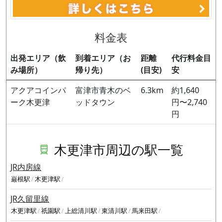
料金表
出発エリア（飲
到着エリア（お
距離
代行料金目
み場所）
帰り先）
(目安)
安
アクアコインパ
富津市青木のベ
6.3km
約1,640
ーク木更津
ッドタウン
円〜2,740
円
木更津市周辺の駅一覧
JR内房線
巌根駅
木更津駅
JR久留里線
木更津駅
祇園駅
上総清川駅
東清川駅
馬来田駅