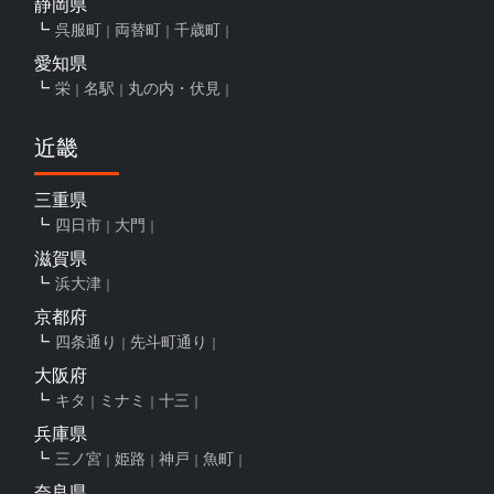
静岡県
呉服町
両替町
千歳町
愛知県
栄
名駅
丸の内・伏見
近畿
三重県
四日市
大門
滋賀県
浜大津
京都府
四条通り
先斗町通り
大阪府
キタ
ミナミ
十三
兵庫県
三ノ宮
姫路
神戸
魚町
奈良県