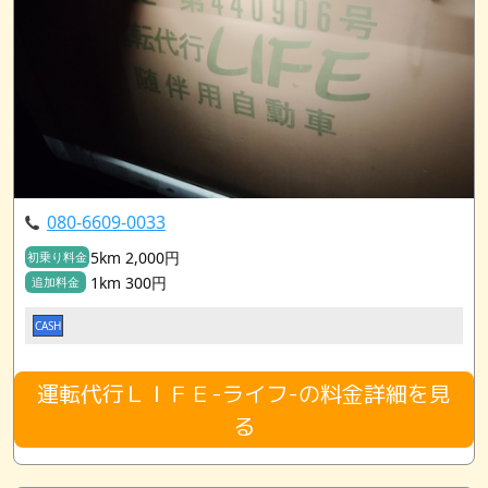
080-6609-0033
5km 2,000円
初乗り料金
1km 300円
追加料金
CASH
運転代行ＬＩＦＥ-ライフ-の料金詳細を見
る