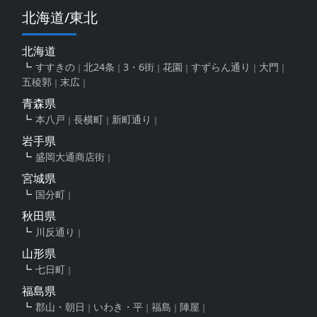
北海道/東北
北海道
すすきの
北24条
3・6街
花園
すずらん通り
大門
五稜郭
末広
青森県
本八戸
長横町
新町通り
岩手県
盛岡大通商店街
宮城県
国分町
秋田県
川反通り
山形県
七日町
福島県
郡山・朝日
いわき・平
福島
陣屋