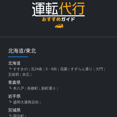
北海道/東北
北海道
すすきの
北24条
3・6街
花園
すずらん通り
大門
五稜郭
末広
青森県
本八戸
長横町
新町通り
岩手県
盛岡大通商店街
宮城県
国分町