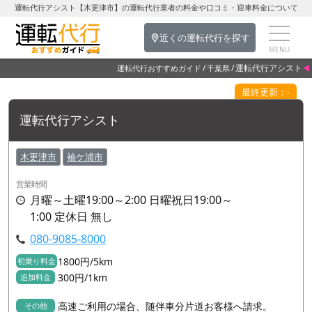
運転代行アシスト【木更津市】の運転代行業者の料金や口コミ・迎車料金について
近くの運転代行を探す
運転代行アシスト
運転代行おすすめガイド
千葉県
最終更新：-
運転代行アシスト
木更津市
袖ケ浦市
営業時間
月曜～土曜19:00～2:00 日曜祝日19:00～
1:00 定休日 無し
080-9085-8000
1800円/5km
初乗り料金
300円/1km
追加料金
高速ご利用の場合、随伴車分片道お客様へ請求。
その他