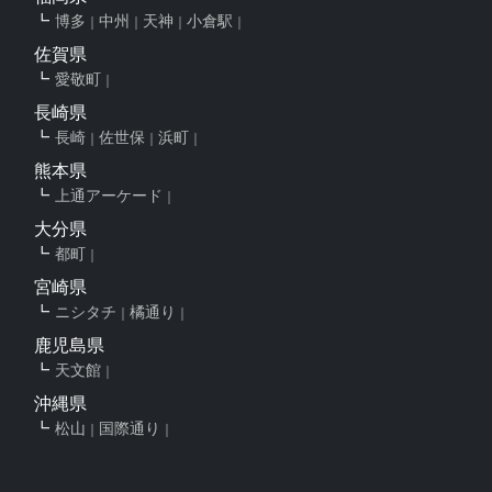
博多
中州
天神
小倉駅
佐賀県
愛敬町
長崎県
長崎
佐世保
浜町
熊本県
上通アーケード
大分県
都町
宮崎県
ニシタチ
橘通り
鹿児島県
天文館
沖縄県
松山
国際通り