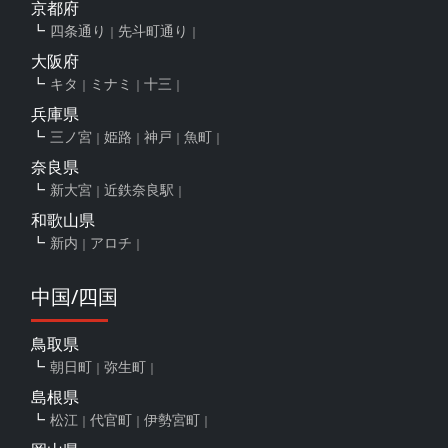
京都府
四条通り
先斗町通り
大阪府
キタ
ミナミ
十三
兵庫県
三ノ宮
姫路
神戸
魚町
奈良県
新大宮
近鉄奈良駅
和歌山県
新内
アロチ
中国/四国
鳥取県
朝日町
弥生町
島根県
松江
代官町
伊勢宮町