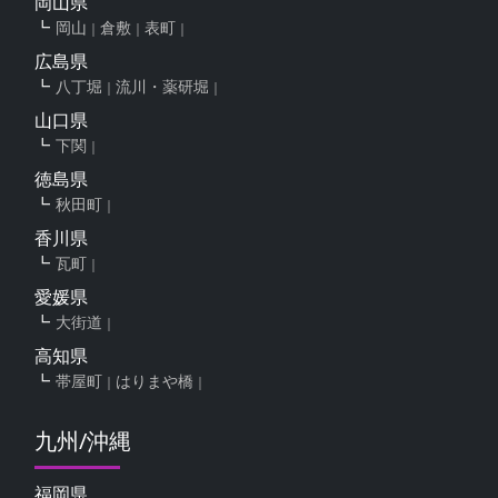
岡山県
岡山
倉敷
表町
広島県
八丁堀
流川・薬研堀
山口県
下関
徳島県
秋田町
香川県
瓦町
愛媛県
大街道
高知県
帯屋町
はりまや橋
九州/沖縄
福岡県