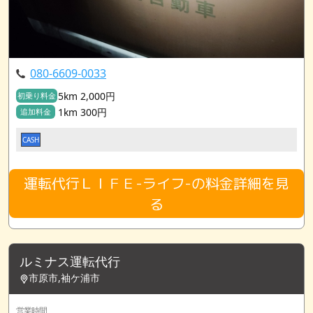
080-6609-0033
5km 2,000円
初乗り料金
1km 300円
追加料金
CASH
運転代行ＬＩＦＥ-ライフ-の料金詳細を見
る
ルミナス運転代行
市原市,袖ケ浦市
営業時間