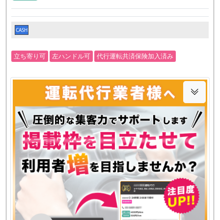
CASH
立ち寄り可
左ハンドル可
代行運転共済保険加入済み