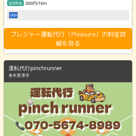
300円/1km
追加料金
CASH
プレジャー運転代行（Pleasure）の料金詳
細を見る
運転代行pinchrunner
木更津市