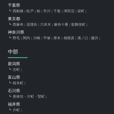
千葉県
西船橋
松戸
柏
市川
千葉
津田沼
栄町
東京都
西麻布
花壇街
六本木
麻布十番
歌舞伎町
神奈川県
野毛
関内
川崎
平塚
厚木
相模原
溝ノ口
藤沢
中部
新潟県
古町
富山県
桜木町
石川県
香林坊・片町・竪町
福井県
片町