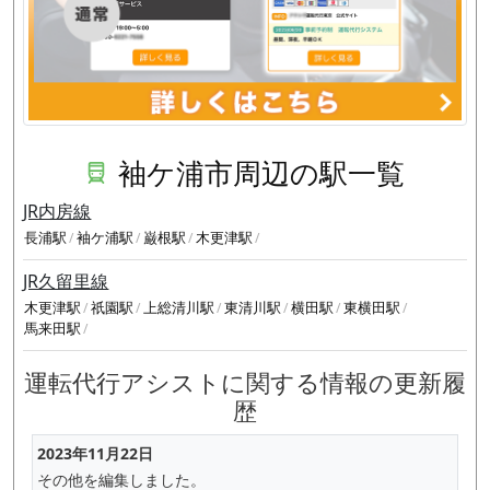
袖ケ浦市周辺の駅一覧
JR内房線
長浦駅
袖ケ浦駅
巌根駅
木更津駅
JR久留里線
木更津駅
祇園駅
上総清川駅
東清川駅
横田駅
東横田駅
馬来田駅
運転代行アシストに関する情報の更新履
歴
2023年11月22日
その他を編集しました。