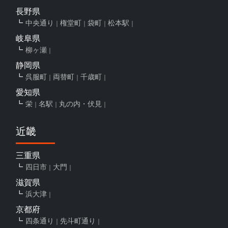
長野県
中央通り
権堂町
袋町
松本駅
岐阜県
柳ヶ瀬
静岡県
呉服町
両替町
千歳町
愛知県
栄
名駅
丸の内・伏見
近畿
三重県
四日市
大門
滋賀県
浜大津
京都府
四条通り
先斗町通り