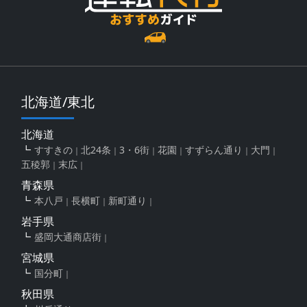
北海道/東北
北海道
すすきの
北24条
3・6街
花園
すずらん通り
大門
五稜郭
末広
青森県
本八戸
長横町
新町通り
岩手県
盛岡大通商店街
宮城県
国分町
秋田県