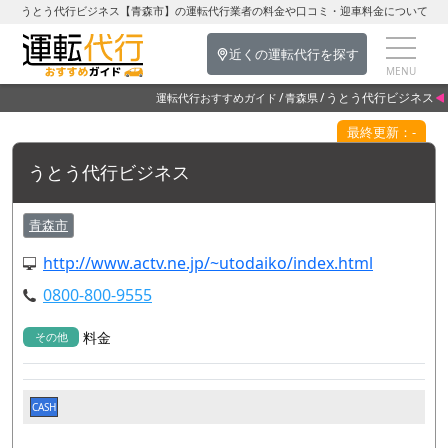
うとう代行ビジネス【青森市】の運転代行業者の料金や口コミ・迎車料金について
近くの運転代行を探す
うとう代行ビジネス
運転代行おすすめガイド
青森県
最終更新：-
うとう代行ビジネス
青森市
http://www.actv.ne.jp/~utodaiko/index.html
0800-800-9555
料金
その他
CASH