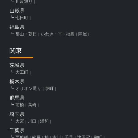
川反通り
山形県
七日町
福島県
郡山・朝日
いわき・平
福島
陣屋
関東
茨城県
大工町
栃木県
オリオン通り
泉町
群馬県
前橋
高崎
埼玉県
大宮
川口
浦和
千葉県
西船橋
松戸
柏
市川
千葉
津田沼
栄町