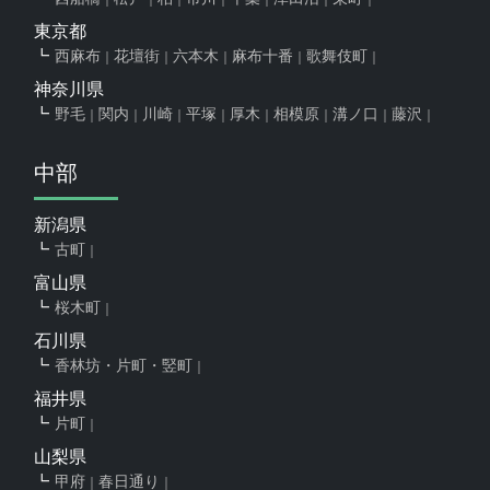
東京都
西麻布
花壇街
六本木
麻布十番
歌舞伎町
神奈川県
野毛
関内
川崎
平塚
厚木
相模原
溝ノ口
藤沢
中部
新潟県
古町
富山県
桜木町
石川県
香林坊・片町・竪町
福井県
片町
山梨県
甲府
春日通り