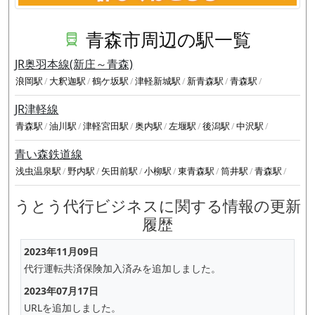
青森市周辺の駅一覧
JR奥羽本線(新庄～青森)
浪岡駅
大釈迦駅
鶴ケ坂駅
津軽新城駅
新青森駅
青森駅
JR津軽線
青森駅
油川駅
津軽宮田駅
奥内駅
左堰駅
後潟駅
中沢駅
青い森鉄道線
浅虫温泉駅
野内駅
矢田前駅
小柳駅
東青森駅
筒井駅
青森駅
うとう代行ビジネスに関する情報の更新
履歴
2023年11月09日
代行運転共済保険加入済みを追加しました。
2023年07月17日
URLを追加しました。