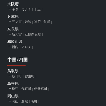
大阪府
キタ
ミナミ
十三
兵庫県
三ノ宮
姫路
神戸
魚町
奈良県
新大宮
近鉄奈良駅
和歌山県
新内
アロチ
中国/四国
鳥取県
朝日町
弥生町
島根県
松江
代官町
伊勢宮町
岡山県
岡山
倉敷
表町