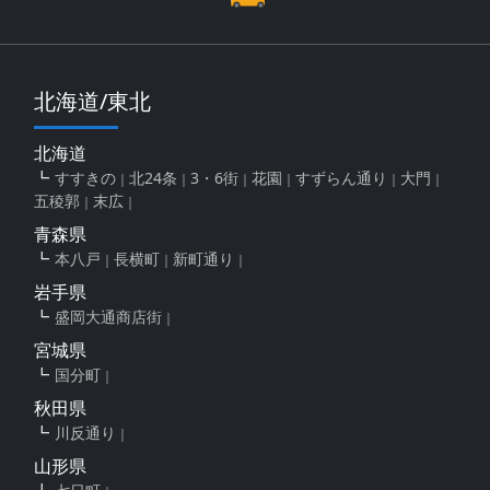
北海道/東北
北海道
すすきの
北24条
3・6街
花園
すずらん通り
大門
五稜郭
末広
青森県
本八戸
長横町
新町通り
岩手県
盛岡大通商店街
宮城県
国分町
秋田県
川反通り
山形県