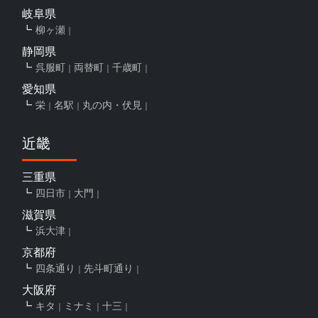
岐阜県
柳ヶ瀬
静岡県
呉服町
両替町
千歳町
愛知県
栄
名駅
丸の内・伏見
近畿
三重県
四日市
大門
滋賀県
浜大津
京都府
四条通り
先斗町通り
大阪府
キタ
ミナミ
十三