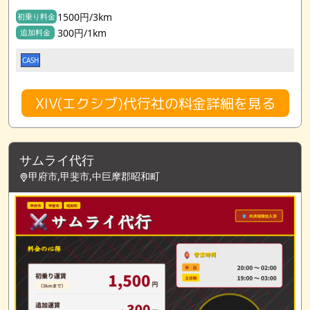
1500円/3km
初乗り料金
300円/1km
追加料金
CASH
XIV(エクシブ)代行社の料金詳細を見る
サムライ代行
甲府市,甲斐市,中巨摩郡昭和町