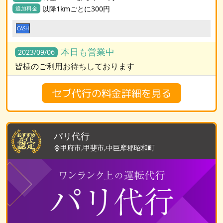
以降1kmごとに300円
追加料金
CASH
本日も営業中
2023/09/06
皆様のご利用お待ちしております
セブ代行の料金詳細を見る
パリ代行
甲府市,甲斐市,中巨摩郡昭和町