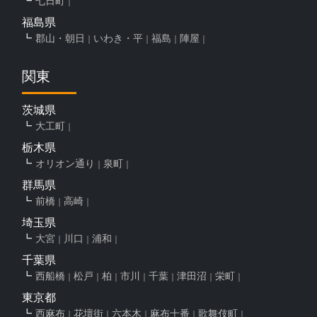
七日町
福島県
郡山・朝日
いわき・平
福島
陣屋
関東
茨城県
大工町
栃木県
オリオン通り
泉町
群馬県
前橋
高崎
埼玉県
大宮
川口
浦和
千葉県
西船橋
松戸
柏
市川
千葉
津田沼
栄町
東京都
西麻布
花壇街
六本木
麻布十番
歌舞伎町