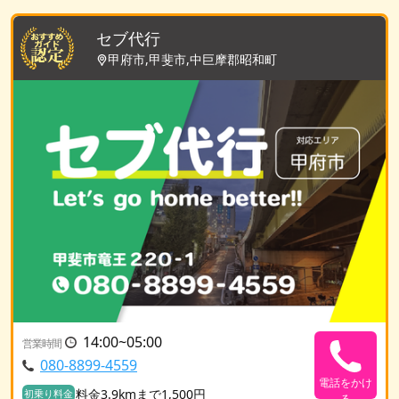
セブ代行
甲府市,甲斐市,中巨摩郡昭和町
14:00~05:00
営業時間
080-8899-4559
電話をかけ
料金3.9kmまで1,500円
初乗り料金
る