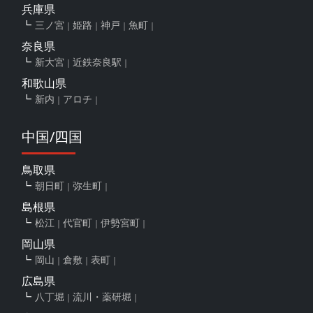
兵庫県
三ノ宮
姫路
神戸
魚町
奈良県
新大宮
近鉄奈良駅
和歌山県
新内
アロチ
中国/四国
鳥取県
朝日町
弥生町
島根県
松江
代官町
伊勢宮町
岡山県
岡山
倉敷
表町
広島県
八丁堀
流川・薬研堀