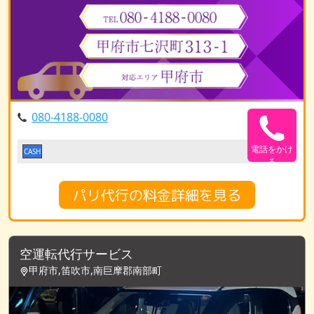
080-4188-0080
電話をかけ
CASH
る
パリ代行の料金詳細を見る
空運転代行サービス
甲府市,笛吹市,南巨摩郡南部町