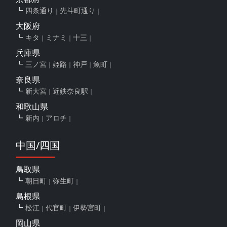
四条通り
先斗町通り
大阪府
キタ
ミナミ
十三
兵庫県
三ノ宮
姫路
神戸
魚町
奈良県
新大宮
近鉄奈良駅
和歌山県
新内
アロチ
中国/四国
鳥取県
朝日町
弥生町
島根県
松江
代官町
伊勢宮町
岡山県