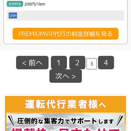
200円/1km
追加料金
CASH
PREMIUMVIP代行の料金詳細を見る
< 前へ
1
2
4
3
次へ >