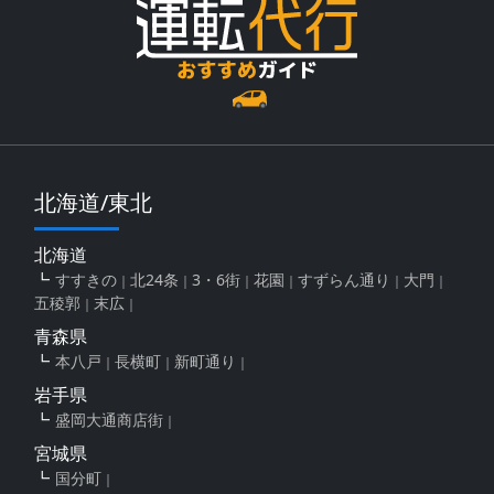
北海道/東北
北海道
すすきの
北24条
3・6街
花園
すずらん通り
大門
五稜郭
末広
青森県
本八戸
長横町
新町通り
岩手県
盛岡大通商店街
宮城県
国分町