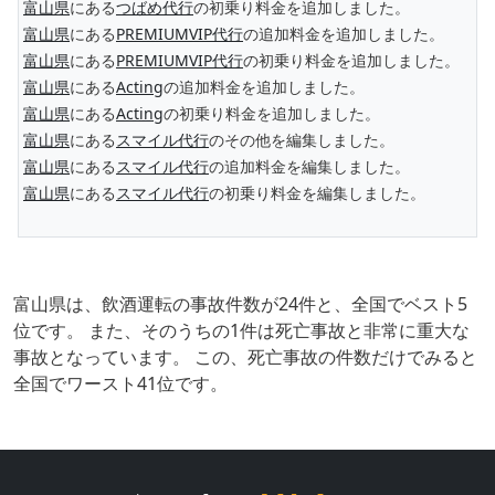
富山県
にある
つばめ代行
の初乗り料金を追加しました。
富山県
にある
PREMIUMVIP代行
の追加料金を追加しました。
富山県
にある
PREMIUMVIP代行
の初乗り料金を追加しました。
富山県
にある
Acting
の追加料金を追加しました。
富山県
にある
Acting
の初乗り料金を追加しました。
富山県
にある
スマイル代行
のその他を編集しました。
富山県
にある
スマイル代行
の追加料金を編集しました。
富山県
にある
スマイル代行
の初乗り料金を編集しました。
富山県は、飲酒運転の事故件数が24件と、全国でベスト5
位です。 また、そのうちの1件は死亡事故と非常に重大な
事故となっています。 この、死亡事故の件数だけでみると
全国でワースト41位です。