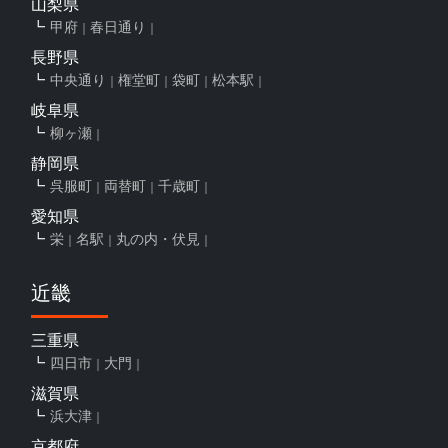
山梨県
甲府
春日通り
長野県
中央通り
権堂町
袋町
松本駅
岐阜県
柳ヶ瀬
静岡県
呉服町
両替町
千歳町
愛知県
栄
名駅
丸の内・伏見
近畿
三重県
四日市
大門
滋賀県
浜大津
京都府