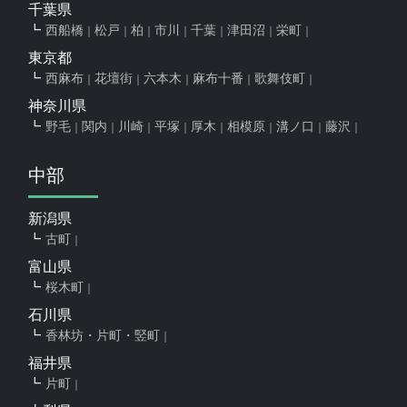
千葉県
西船橋
松戸
柏
市川
千葉
津田沼
栄町
東京都
西麻布
花壇街
六本木
麻布十番
歌舞伎町
神奈川県
野毛
関内
川崎
平塚
厚木
相模原
溝ノ口
藤沢
中部
新潟県
古町
富山県
桜木町
石川県
香林坊・片町・竪町
福井県
片町