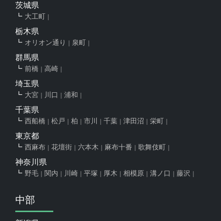
茨城県
大工町
栃木県
オリオン通り
泉町
群馬県
前橋
高崎
埼玉県
大宮
川口
浦和
千葉県
西船橋
松戸
柏
市川
千葉
津田沼
栄町
東京都
西麻布
花壇街
六本木
麻布十番
歌舞伎町
神奈川県
野毛
関内
川崎
平塚
厚木
相模原
溝ノ口
藤沢
中部