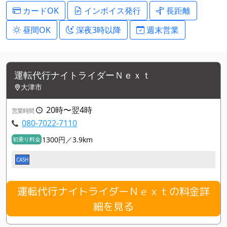
カードOK
インボイス発行
長距離
昼間OK
深夜3時以降
週末営業
運転代行ナイトライダーＮｅｘｔ
大津市
20時〜翌4時
営業時間
080-7022-7110
1300円／3.9km
初乗り料金
CASH
運転代行ナイトライダーＮｅｘｔの料金詳
細を見る