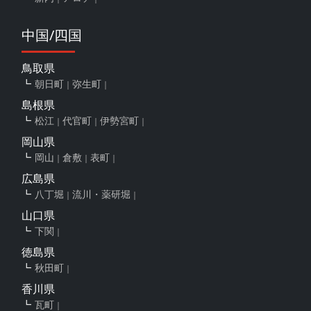
中国/四国
鳥取県
朝日町
弥生町
島根県
松江
代官町
伊勢宮町
岡山県
岡山
倉敷
表町
広島県
八丁堀
流川・薬研堀
山口県
下関
徳島県
秋田町
香川県
瓦町