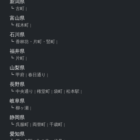
新潟県
古町
富山県
桜木町
石川県
香林坊・片町・竪町
福井県
片町
山梨県
甲府
春日通り
長野県
中央通り
権堂町
袋町
松本駅
岐阜県
柳ヶ瀬
静岡県
呉服町
両替町
千歳町
愛知県