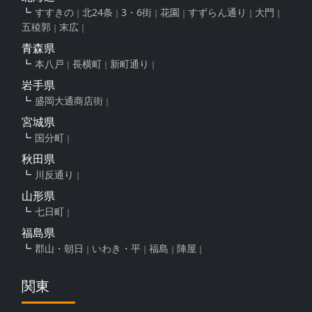
すすきの
北24条
3・6街
花園
すずらん通り
大門
五稜郭
末広
青森県
本八戸
長横町
新町通り
岩手県
盛岡大通商店街
宮城県
国分町
秋田県
川反通り
山形県
七日町
福島県
郡山・朝日
いわき・平
福島
陣屋
関東