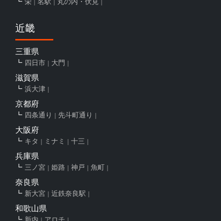
栄
名駅
丸の内・伏見
近畿
三重県
四日市
大門
滋賀県
浜大津
京都府
四条通り
先斗町通り
大阪府
キタ
ミナミ
十三
兵庫県
三ノ宮
姫路
神戸
魚町
奈良県
新大宮
近鉄奈良駅
和歌山県
新内
アロチ