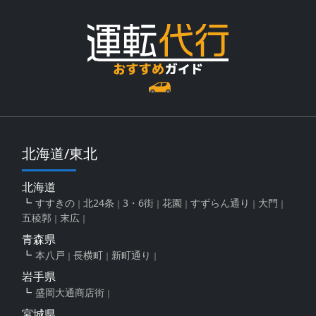
北海道/東北
北海道
すすきの
北24条
3・6街
花園
すずらん通り
大門
五稜郭
末広
青森県
本八戸
長横町
新町通り
岩手県
盛岡大通商店街
宮城県