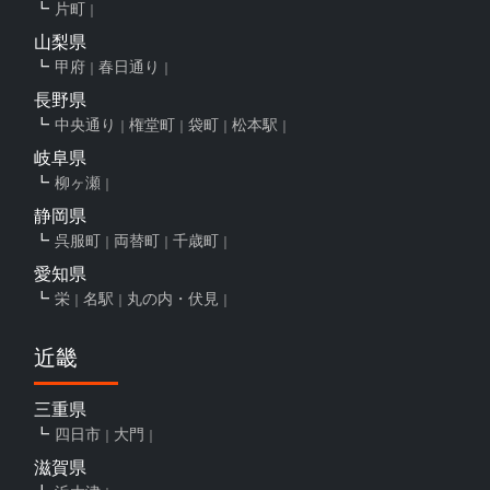
片町
山梨県
甲府
春日通り
長野県
中央通り
権堂町
袋町
松本駅
岐阜県
柳ヶ瀬
静岡県
呉服町
両替町
千歳町
愛知県
栄
名駅
丸の内・伏見
近畿
三重県
四日市
大門
滋賀県