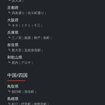
浜大津
京都府
四条通り
先斗町通り
大阪府
キタ
ミナミ
十三
兵庫県
三ノ宮
姫路
神戸
魚町
奈良県
新大宮
近鉄奈良駅
和歌山県
新内
アロチ
中国/四国
鳥取県
朝日町
弥生町
島根県
松江
代官町
伊勢宮町