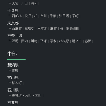
大宮
川口
浦和
千葉県
西船橋
松戸
柏
市川
千葉
津田沼
栄町
東京都
西麻布
花壇街
六本木
麻布十番
歌舞伎町
神奈川県
野毛
関内
川崎
平塚
厚木
相模原
溝ノ口
藤沢
中部
新潟県
古町
富山県
桜木町
石川県
香林坊・片町・竪町
福井県