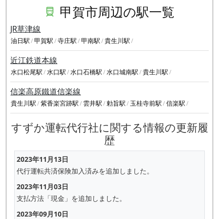
甲賀市周辺の駅一覧
JR草津線
油日駅
甲賀駅
寺庄駅
甲南駅
貴生川駅
近江鉄道本線
水口松尾駅
水口駅
水口石橋駅
水口城南駅
貴生川駅
信楽高原鐵道信楽線
貴生川駅
紫香楽宮跡駅
雲井駅
勅旨駅
玉桂寺前駅
信楽駅
すずか運転代行社に関する情報の更新履
歴
2023年11月13日
代行運転共済保険加入済みを追加しました。
2023年11月03日
支払方法「現金」を追加しました。
2023年09月10日