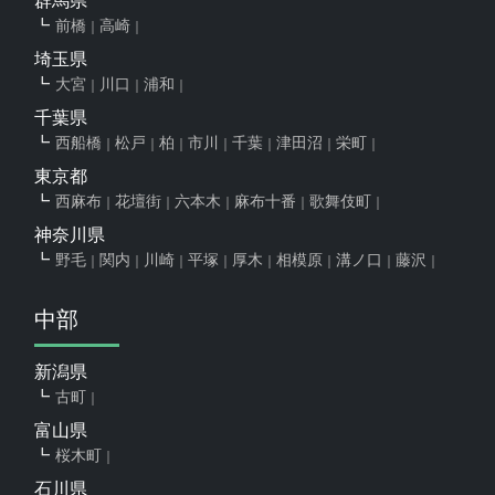
群馬県
前橋
高崎
埼玉県
大宮
川口
浦和
千葉県
西船橋
松戸
柏
市川
千葉
津田沼
栄町
東京都
西麻布
花壇街
六本木
麻布十番
歌舞伎町
神奈川県
野毛
関内
川崎
平塚
厚木
相模原
溝ノ口
藤沢
中部
新潟県
古町
富山県
桜木町
石川県