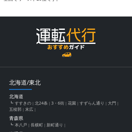
北海道/東北
北海道
すすきの
北24条
3・6街
花園
すずらん通り
大門
五稜郭
末広
青森県
本八戸
長横町
新町通り