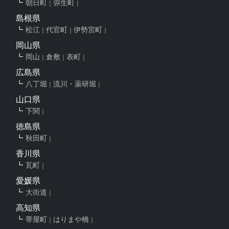
朝日町
弥生町
島根県
松江
代官町
伊勢宮町
岡山県
岡山
倉敷
表町
広島県
八丁堀
流川・薬研堀
山口県
下関
徳島県
秋田町
香川県
瓦町
愛媛県
大街道
高知県
帯屋町
はりまや橋