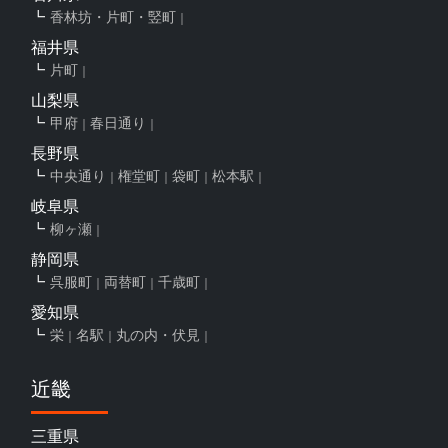
香林坊・片町・竪町
福井県
片町
山梨県
甲府
春日通り
長野県
中央通り
権堂町
袋町
松本駅
岐阜県
柳ヶ瀬
静岡県
呉服町
両替町
千歳町
愛知県
栄
名駅
丸の内・伏見
近畿
三重県