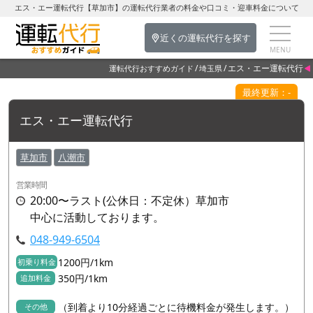
エス・エー運転代行【草加市】の運転代行業者の料金や口コミ・迎車料金について
近くの運転代行を探す
エス・エー運転代行
運転代行おすすめガイド
埼玉県
最終更新：-
エス・エー運転代行
草加市
八潮市
営業時間
20:00〜ラスト(公休日：不定休）草加市
中心に活動しております。
048-949-6504
1200円/1km
初乗り料金
350円/1km
追加料金
（到着より10分経過ごとに待機料金が発生します。）
その他