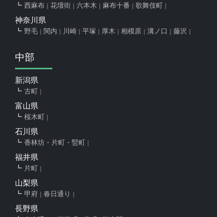
西麻布
花壇街
六本木
麻布十番
歌舞伎町
神奈川県
野毛
関内
川崎
平塚
厚木
相模原
溝ノ口
藤沢
中部
新潟県
古町
富山県
桜木町
石川県
香林坊・片町・竪町
福井県
片町
山梨県
甲府
春日通り
長野県