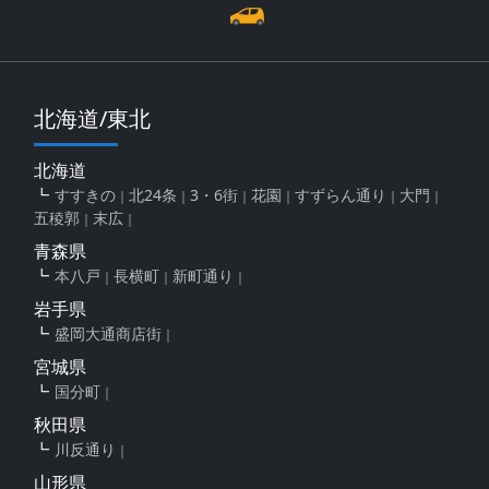
北海道/東北
北海道
すすきの
北24条
3・6街
花園
すずらん通り
大門
五稜郭
末広
青森県
本八戸
長横町
新町通り
岩手県
盛岡大通商店街
宮城県
国分町
秋田県
川反通り
山形県