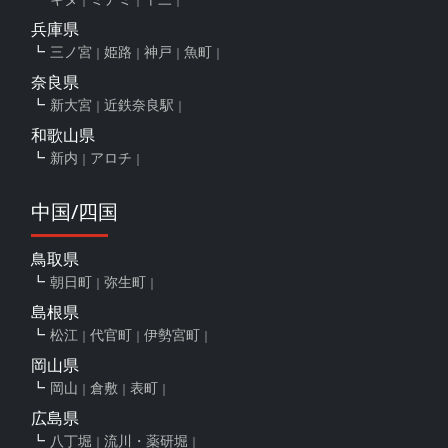
兵庫県
三ノ宮
姫路
神戸
魚町
奈良県
新大宮
近鉄奈良駅
和歌山県
新内
アロチ
中国/四国
鳥取県
朝日町
弥生町
島根県
松江
代官町
伊勢宮町
岡山県
岡山
倉敷
表町
広島県
八丁堀
流川・薬研堀