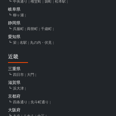
中央通り
権堂町
袋町
松本駅
岐阜県
柳ヶ瀬
静岡県
呉服町
両替町
千歳町
愛知県
栄
名駅
丸の内・伏見
近畿
三重県
四日市
大門
滋賀県
浜大津
京都府
四条通り
先斗町通り
大阪府
キタ
ミナミ
十三