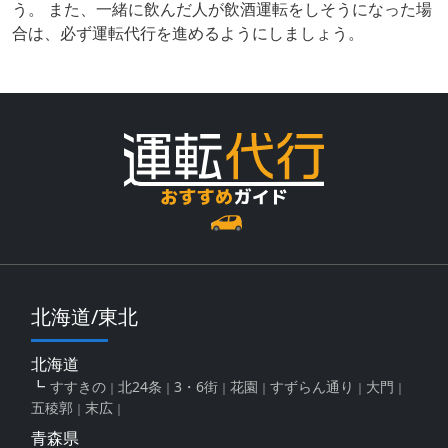
う。 また、一緒に飲んだ人が飲酒運転をしそうになった場
合は、必ず運転代行を進めるようにしましょう。
北海道/東北
北海道
すすきの
北24条
3・6街
花園
すずらん通り
大門
五稜郭
末広
青森県