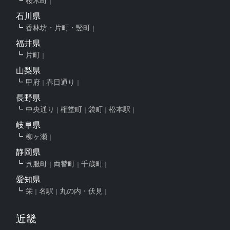
桜木町
石川県
香林坊・片町・竪町
福井県
片町
山梨県
甲府
春日通り
長野県
中央通り
権堂町
袋町
松本駅
岐阜県
柳ヶ瀬
静岡県
呉服町
両替町
千歳町
愛知県
栄
名駅
丸の内・伏見
近畿