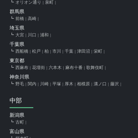
オリオン通り
泉町
群馬県
前橋
高崎
埼玉県
大宮
川口
浦和
千葉県
西船橋
松戸
柏
市川
千葉
津田沼
栄町
東京都
西麻布
花壇街
六本木
麻布十番
歌舞伎町
神奈川県
野毛
関内
川崎
平塚
厚木
相模原
溝ノ口
藤沢
中部
新潟県
古町
富山県