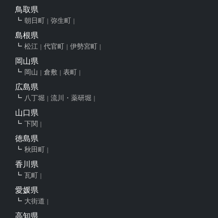
鳥取県
朝日町
弥生町
島根県
松江
代官町
伊勢宮町
岡山県
岡山
倉敷
表町
広島県
八丁堀
流川・薬研堀
山口県
下関
徳島県
秋田町
香川県
瓦町
愛媛県
大街道
高知県