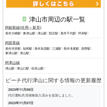
津山市周辺の駅一覧
JR姫新線(佐用～新見)
美作大崎駅
東津山駅
津山駅
院庄駅
美作千代駅
坪井駅
JR因美線
美作河井駅
知和駅
美作加茂駅
三浦駅
美作滝尾駅
高野駅
東津山駅
津山駅
JR津山線
津山駅
津山口駅
佐良山駅
ピーチ代行津山に関する情報の更新履歴
2023年11月08日
代行運転共済保険加入済みを追加しました。
2023年11月07日