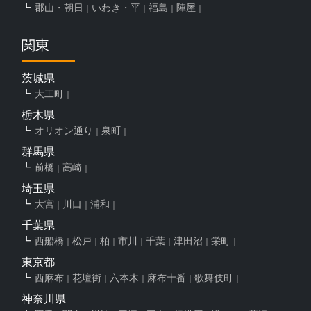
郡山・朝日
いわき・平
福島
陣屋
関東
茨城県
大工町
栃木県
オリオン通り
泉町
群馬県
前橋
高崎
埼玉県
大宮
川口
浦和
千葉県
西船橋
松戸
柏
市川
千葉
津田沼
栄町
東京都
西麻布
花壇街
六本木
麻布十番
歌舞伎町
神奈川県