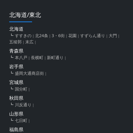
北海道/東北
北海道
すすきの
北24条
3・6街
花園
すずらん通り
大門
五稜郭
末広
青森県
本八戸
長横町
新町通り
岩手県
盛岡大通商店街
宮城県
国分町
秋田県
川反通り
山形県
七日町
福島県