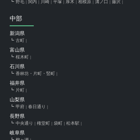
野毛
関内
川崎
平塚
厚木
相模原
溝ノ口
藤沢
中部
新潟県
古町
富山県
桜木町
石川県
香林坊・片町・竪町
福井県
片町
山梨県
甲府
春日通り
長野県
中央通り
権堂町
袋町
松本駅
岐阜県
柳ヶ瀬