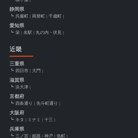
静岡県
呉服町
両替町
千歳町
愛知県
栄
名駅
丸の内・伏見
近畿
三重県
四日市
大門
滋賀県
浜大津
京都府
四条通り
先斗町通り
大阪府
キタ
ミナミ
十三
兵庫県
三ノ宮
姫路
神戸
魚町