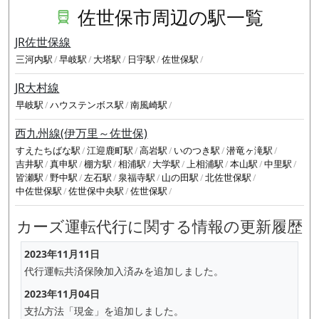
佐世保市周辺の駅一覧
JR佐世保線
三河内駅
早岐駅
大塔駅
日宇駅
佐世保駅
JR大村線
早岐駅
ハウステンボス駅
南風崎駅
西九州線(伊万里～佐世保)
すえたちばな駅
江迎鹿町駅
高岩駅
いのつき駅
潜竜ヶ滝駅
吉井駅
真申駅
棚方駅
相浦駅
大学駅
上相浦駅
本山駅
中里駅
皆瀬駅
野中駅
左石駅
泉福寺駅
山の田駅
北佐世保駅
中佐世保駅
佐世保中央駅
佐世保駅
カーズ運転代行に関する情報の更新履歴
2023年11月11日
代行運転共済保険加入済みを追加しました。
2023年11月04日
支払方法「現金」を追加しました。