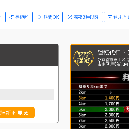
行
長距離
昼間OK
深夜3時以降
週末営
運転代行ト
京都市東山区,
市南区,宇治市,
金詳細を見る