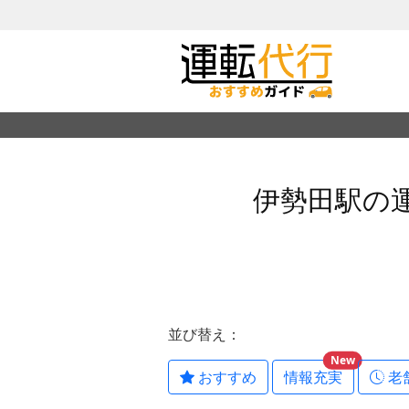
伊勢田駅の
並び替え：
New
おすすめ
情報充実
老