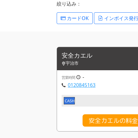
絞り込み：
カードOK
インボイス発
安全カエル
宇治市
-
営業時間
0120845163
CASH
安全カエルの料