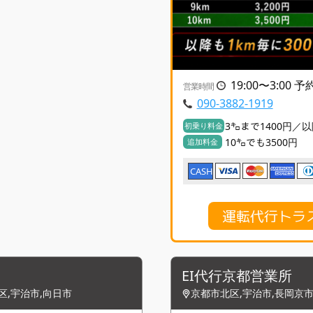
19:00〜3:00 
営業時間
090-3882-1919
3㌔まで1400円／以
初乗り料金
10㌔でも3500円
追加料金
CASH
運転代行トラ
EI代行京都営業所
区,宇治市,向日市
京都市北区,宇治市,長岡京