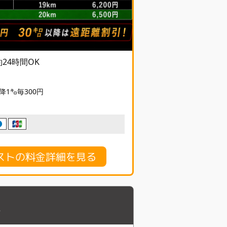
予約24時間OK
降1㌔毎300円
ストの料金詳細を見る
市