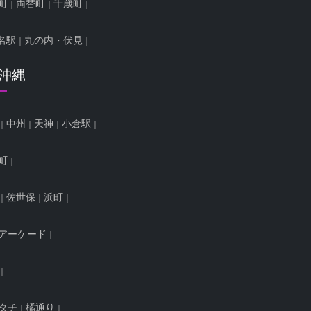
町
両替町
千歳町
名駅
丸の内・伏見
/沖縄
中州
天神
小倉駅
町
佐世保
浜町
アーケード
タチ
橘通り