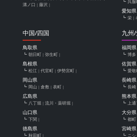
呉服
溝ノ口
藤沢
愛知県
栄
中国/四国
九州
鳥取県
福岡県
朝日町
弥生町
博多
島根県
佐賀県
松江
代官町
伊勢宮町
愛敬
岡山県
長崎県
岡山
倉敷
表町
長崎
広島県
熊本県
八丁堀
流川・薬研堀
上通
山口県
大分県
下関
都町
徳島県
宮崎県
秋田町
ニシ