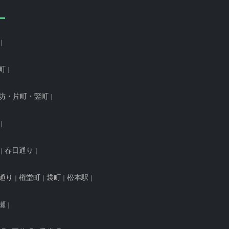
町
坊・片町・竪町
春日通り
通り
権堂町
袋町
松本駅
瀬