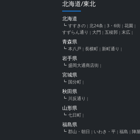
北海道/東北
北海道
すすきの
北24条
3・6街
花園
すずらん通り
大門
五稜郭
末広
青森県
本八戸
長横町
新町通り
岩手県
盛岡大通商店街
宮城県
国分町
秋田県
川反通り
山形県
七日町
福島県
郡山・朝日
いわき・平
福島
陣