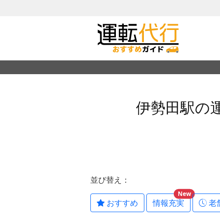
伊勢田駅の
並び替え：
New
おすすめ
情報充実
老