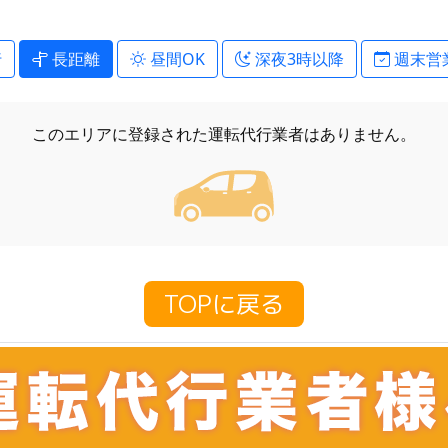
行
長距離
昼間OK
深夜3時以降
週末営
このエリアに登録された
運転代行業者はありません。
TOPに戻る