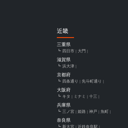
近畿
三重県
四日市
大門
滋賀県
浜大津
京都府
四条通り
先斗町通り
大阪府
キタ
ミナミ
十三
兵庫県
三ノ宮
姫路
神戸
魚町
奈良県
新大宮
近鉄奈良駅