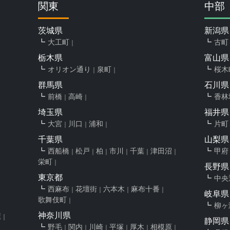
関東
中部
茨城県
新潟県
大工町
古町
栃木県
富山県
オリオン通り
泉町
桜木
群馬県
石川県
前橋
高崎
香林
埼玉県
福井県
大宮
川口
浦和
片町
千葉県
山梨県
西船橋
松戸
柏
市川
千葉
津田沼
甲府
栄町
長野県
東京都
中央
西麻布
花壇街
六本木
麻布十番
岐阜県
歌舞伎町
柳ヶ
神奈川県
屋
静岡県
野毛
関内
川崎
平塚
厚木
相模原