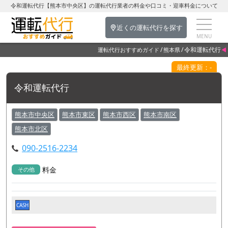
令和運転代行【熊本市中央区】の運転代行業者の料金や口コミ・迎車料金について
近くの運転代行を探す
令和運転代行
運転代行おすすめガイド
熊本県
最終更新：-
令和運転代行
熊本市中央区
熊本市東区
熊本市西区
熊本市南区
熊本市北区
090-2516-2234
料金
その他
CASH