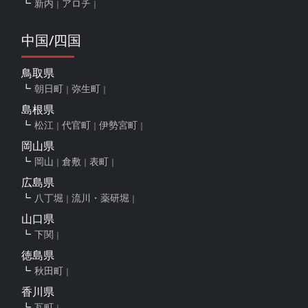
新内
アロチ
中国/四国
鳥取県
朝日町
弥生町
島根県
松江
代官町
伊勢宮町
岡山県
岡山
倉敷
表町
広島県
八丁堀
流川・薬研堀
山口県
下関
徳島県
秋田町
香川県
瓦町