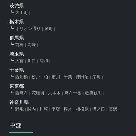
茨城県
大工町
栃木県
オリオン通り
泉町
群馬県
前橋
高崎
埼玉県
大宮
川口
浦和
千葉県
西船橋
松戸
柏
市川
千葉
津田沼
栄町
東京都
西麻布
花壇街
六本木
麻布十番
歌舞伎町
神奈川県
野毛
関内
川崎
平塚
厚木
相模原
溝ノ口
藤沢
中部