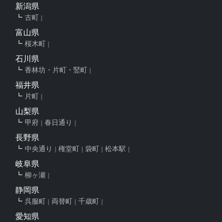
新潟県
古町
富山県
桜木町
石川県
香林坊・片町・竪町
福井県
片町
山梨県
甲府
春日通り
長野県
中央通り
権堂町
袋町
松本駅
岐阜県
柳ヶ瀬
静岡県
呉服町
両替町
千歳町
愛知県