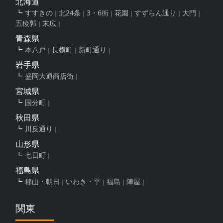
北海道
すすきの
北24条
3・6街
花園
すずらん通り
大門
五稜郭
末広
青森県
本八戸
長横町
新町通り
岩手県
盛岡大通商店街
宮城県
国分町
秋田県
川反通り
山形県
七日町
福島県
郡山・朝日
いわき・平
福島
陣屋
関東