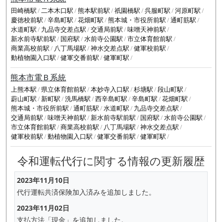
田崎橋駅
二本木口駅
熊本駅前駅
祇園橋駅
呉服町駅
河原町駅
慶徳校前駅
辛島町駅
花畑町駅
熊本城・市役所前駅
通町筋駅
水道町駅
九品寺交差点駅
交通局前駅
味噌天神前駅
新水前寺駅前駅
国府駅
水前寺公園駅
市立体育館前駅
商業高校前駅
八丁馬場駅
神水交差点駅
健軍校前駅
動植物園入口駅
健軍交番前駅
健軍町駅
熊本市電Ｂ系統
上熊本駅
県立体育館前駅
本妙寺入口駅
杉塘駅
段山町駅
蔚山町駅
新町駅
洗馬橋駅
西辛島町駅
辛島町駅
花畑町駅
熊本城・市役所前駅
通町筋駅
水道町駅
九品寺交差点駅
交通局前駅
味噌天神前駅
新水前寺駅前駅
国府駅
水前寺公園駅
市立体育館前駅
商業高校前駅
八丁馬場駅
神水交差点駅
健軍校前駅
動植物園入口駅
健軍交番前駅
健軍町駅
令和運転代行に関する情報の更新履歴
2023年11月10日
代行運転共済保険加入済みを追加しました。
2023年11月02日
支払方法「現金」を追加しました。