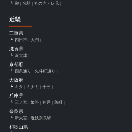
栄
名駅
丸の内・伏見
近畿
三重県
四日市
大門
滋賀県
浜大津
京都府
四条通り
先斗町通り
大阪府
キタ
ミナミ
十三
兵庫県
三ノ宮
姫路
神戸
魚町
奈良県
新大宮
近鉄奈良駅
和歌山県