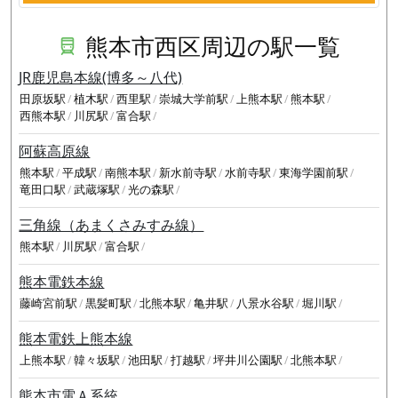
熊本市西区周辺の駅一覧
JR鹿児島本線(博多～八代)
田原坂駅
植木駅
西里駅
崇城大学前駅
上熊本駅
熊本駅
西熊本駅
川尻駅
富合駅
阿蘇高原線
熊本駅
平成駅
南熊本駅
新水前寺駅
水前寺駅
東海学園前駅
竜田口駅
武蔵塚駅
光の森駅
三角線（あまくさみすみ線）
熊本駅
川尻駅
富合駅
熊本電鉄本線
藤崎宮前駅
黒髪町駅
北熊本駅
亀井駅
八景水谷駅
堀川駅
熊本電鉄上熊本線
上熊本駅
韓々坂駅
池田駅
打越駅
坪井川公園駅
北熊本駅
熊本市電Ａ系統