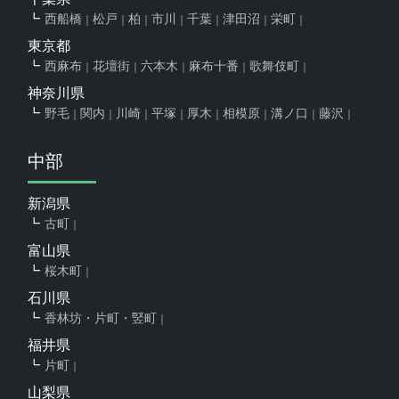
西船橋
松戸
柏
市川
千葉
津田沼
栄町
東京都
西麻布
花壇街
六本木
麻布十番
歌舞伎町
神奈川県
野毛
関内
川崎
平塚
厚木
相模原
溝ノ口
藤沢
中部
新潟県
古町
富山県
桜木町
石川県
香林坊・片町・竪町
福井県
片町
山梨県