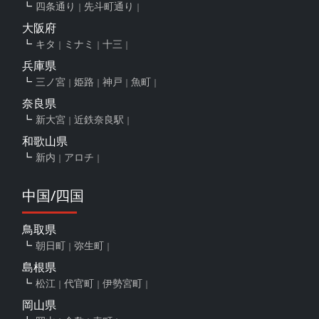
四条通り
先斗町通り
大阪府
キタ
ミナミ
十三
兵庫県
三ノ宮
姫路
神戸
魚町
奈良県
新大宮
近鉄奈良駅
和歌山県
新内
アロチ
中国/四国
鳥取県
朝日町
弥生町
島根県
松江
代官町
伊勢宮町
岡山県