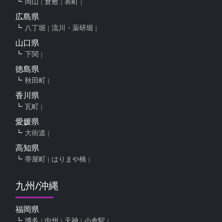
岡山
倉敷
表町
広島県
八丁堀
流川・薬研堀
山口県
下関
徳島県
秋田町
香川県
瓦町
愛媛県
大街道
高知県
帯屋町
はりまや橋
九州/沖縄
福岡県
博多
中州
天神
小倉駅