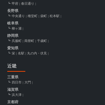
甲府
春日通り
長野県
中央通り
権堂町
袋町
松本駅
岐阜県
柳ヶ瀬
静岡県
呉服町
両替町
千歳町
愛知県
栄
名駅
丸の内・伏見
近畿
三重県
四日市
大門
滋賀県
浜大津
京都府