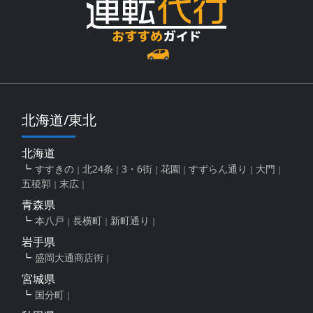
北海道/東北
北海道
すすきの
北24条
3・6街
花園
すずらん通り
大門
五稜郭
末広
青森県
本八戸
長横町
新町通り
岩手県
盛岡大通商店街
宮城県
国分町