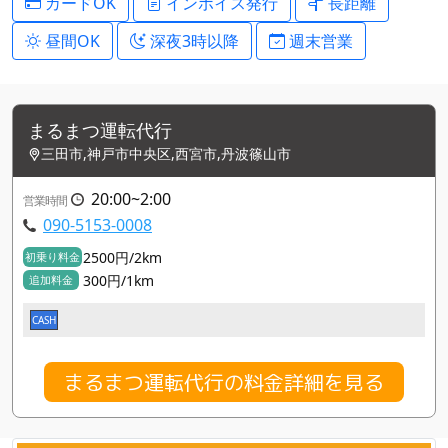
カードOK
インボイス発行
長距離
昼間OK
深夜3時以降
週末営業
まるまつ運転代行
三田市,神戸市中央区,西宮市,丹波篠山市
20:00~2:00
営業時間
090-5153-0008
2500円/2km
初乗り料金
300円/1km
追加料金
CASH
まるまつ運転代行の料金詳細を見る