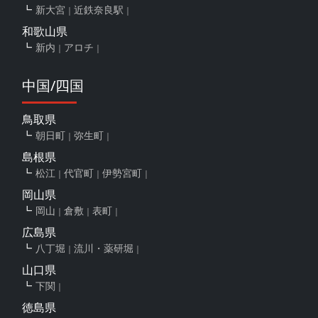
新大宮
近鉄奈良駅
和歌山県
新内
アロチ
中国/四国
鳥取県
朝日町
弥生町
島根県
松江
代官町
伊勢宮町
岡山県
岡山
倉敷
表町
広島県
八丁堀
流川・薬研堀
山口県
下関
徳島県