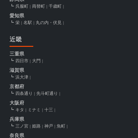
呉服町
両替町
千歳町
愛知県
栄
名駅
丸の内・伏見
近畿
三重県
四日市
大門
滋賀県
浜大津
京都府
四条通り
先斗町通り
大阪府
キタ
ミナミ
十三
兵庫県
三ノ宮
姫路
神戸
魚町
奈良県