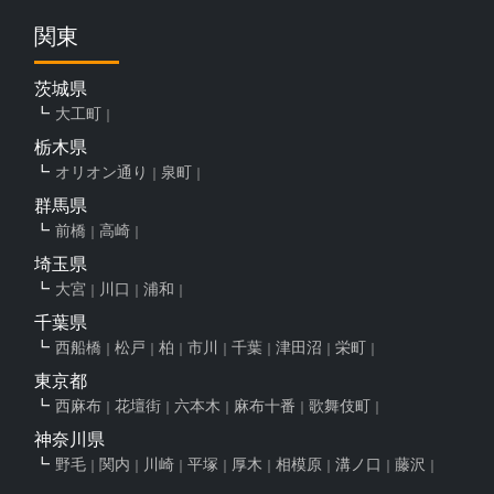
関東
茨城県
大工町
栃木県
オリオン通り
泉町
群馬県
前橋
高崎
埼玉県
大宮
川口
浦和
千葉県
西船橋
松戸
柏
市川
千葉
津田沼
栄町
東京都
西麻布
花壇街
六本木
麻布十番
歌舞伎町
神奈川県
野毛
関内
川崎
平塚
厚木
相模原
溝ノ口
藤沢