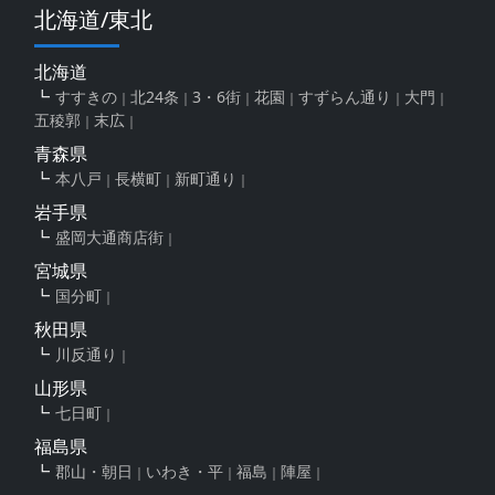
北海道/東北
北海道
すすきの
北24条
3・6街
花園
すずらん通り
大門
五稜郭
末広
青森県
本八戸
長横町
新町通り
岩手県
盛岡大通商店街
宮城県
国分町
秋田県
川反通り
山形県
七日町
福島県
郡山・朝日
いわき・平
福島
陣屋