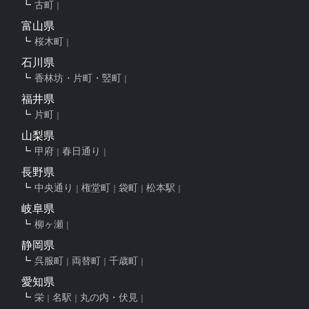
古町
富山県
桜木町
石川県
香林坊・片町・竪町
福井県
片町
山梨県
甲府
春日通り
長野県
中央通り
権堂町
袋町
松本駅
岐阜県
柳ヶ瀬
静岡県
呉服町
両替町
千歳町
愛知県
栄
名駅
丸の内・伏見