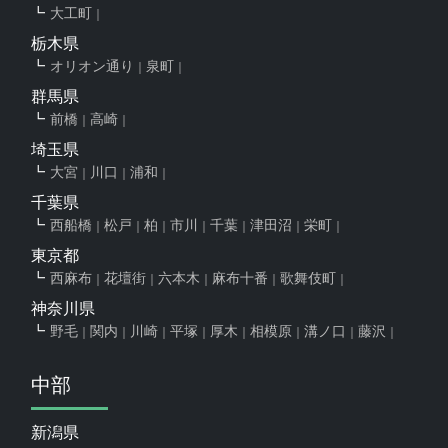
大工町
栃木県
オリオン通り
泉町
群馬県
前橋
高崎
埼玉県
大宮
川口
浦和
千葉県
西船橋
松戸
柏
市川
千葉
津田沼
栄町
東京都
西麻布
花壇街
六本木
麻布十番
歌舞伎町
神奈川県
野毛
関内
川崎
平塚
厚木
相模原
溝ノ口
藤沢
中部
新潟県