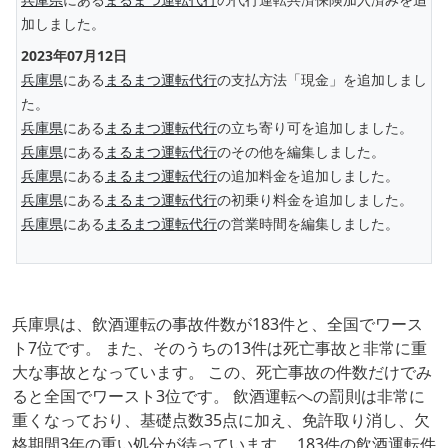
加しました。
2023年07月12日
兵庫県
にある
まるまつ運転代行
の支払方法「現金」を追加しまし
た。
兵庫県
にある
まるまつ運転代行
の立ち寄り可を追加しました。
兵庫県
にある
まるまつ運転代行
のその他を編集しました。
兵庫県
にある
まるまつ運転代行
の追加料金を追加しました。
兵庫県
にある
まるまつ運転代行
の初乗り料金を追加しました。
兵庫県
にある
まるまつ運転代行
の営業時間を編集しました。
兵庫県は、飲酒運転の事故件数が183件と、全国でワース
ト7位です。 また、そのうちの13件は死亡事故と非常に重
大な事故となっています。 この、死亡事故の件数だけでみ
ると全国でワースト3位です。 飲酒運転への罰則は非常に
重くなっており、基礎点数35点に加え、免許取り消し、欠
格期間3年の重い処分が待っています。 183件の飲酒運転件