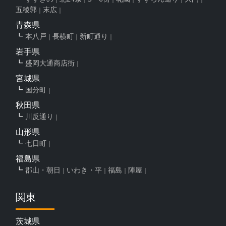
五稜郭
末広
青森県
本八戸
長横町
新町通り
岩手県
盛岡大通商店街
宮城県
国分町
秋田県
川反通り
山形県
七日町
福島県
郡山・朝日
いわき・平
福島
陣屋
関東
茨城県