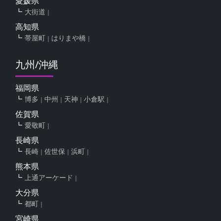
愛媛県
大街道
高知県
帯屋町
はりまや橋
九州/沖縄
福岡県
博多
中州
天神
小倉駅
佐賀県
愛敬町
長崎県
長崎
佐世保
浜町
熊本県
上通アーケード
大分県
都町
宮崎県