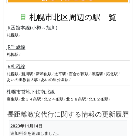
札幌市北区周辺の駅一覧
JR函館本線(小樽～旭川)
札幌駅
JR千歳線
札幌駅
JR札沼線
札幌駅
新川駅
新琴似駅
太平駅
百合が原駅
篠路駅
拓北駅
あいの里教育大駅
あいの里公園駅
札幌市営地下鉄南北線
麻生駅
北３４条駅
北２４条駅
北１８条駅
北１２条駅
長距離激安代行に関する情報の更新履歴
2023年11月14日
追加料金を追加しました。