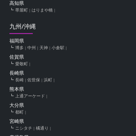
高知県
帯屋町
はりまや橋
九州/沖縄
福岡県
博多
中州
天神
小倉駅
佐賀県
愛敬町
長崎県
長崎
佐世保
浜町
熊本県
上通アーケード
大分県
都町
宮崎県
ニシタチ
橘通り