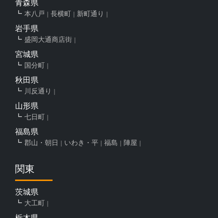
青森県
本八戸
長横町
新町通り
岩手県
盛岡大通商店街
宮城県
国分町
秋田県
川反通り
山形県
七日町
福島県
郡山・朝日
いわき・平
福島
陣屋
関東
茨城県
大工町
栃木県