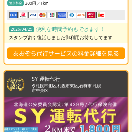
300円／1km
追加料金
CASH
便利な時間予約もできます！
2026/04/25
スタンプ割引復活しました御利用お待ちしてます
あおぞら代行サービスの料金詳細を見る
SY 運転代行
札幌市北区,札幌市東区,石狩市,札幌
市中央区