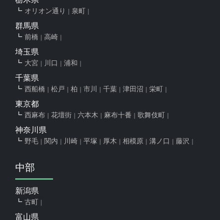
オリオン通り
泉町
群馬県
前橋
高崎
埼玉県
大宮
川口
浦和
千葉県
西船橋
松戸
柏
市川
千葉
津田沼
栄町
東京都
西麻布
花壇街
六本木
麻布十番
歌舞伎町
神奈川県
野毛
関内
川崎
平塚
厚木
相模原
溝ノ口
藤沢
中部
新潟県
古町
富山県