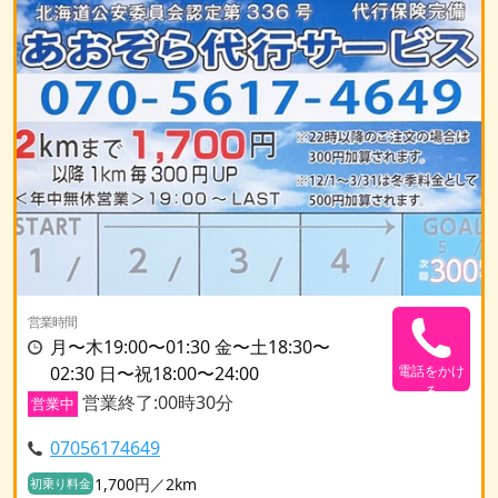
営業時間
月〜木19:00〜01:30 金〜土18:30〜
02:30 日〜祝18:00〜24:00
電話をかけ
る
営業終了:00時30分
営業中
07056174649
1,700円／2km
初乗り料金