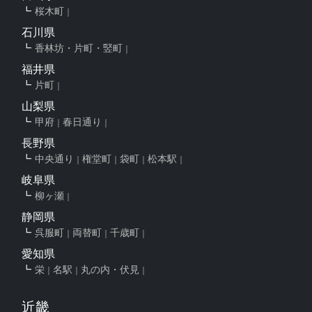
桜木町
石川県
香林坊・片町・竪町
福井県
片町
山梨県
甲府
春日通り
長野県
中央通り
権堂町
袋町
松本駅
岐阜県
柳ヶ瀬
静岡県
呉服町
両替町
千歳町
愛知県
栄
名駅
丸の内・伏見
近畿