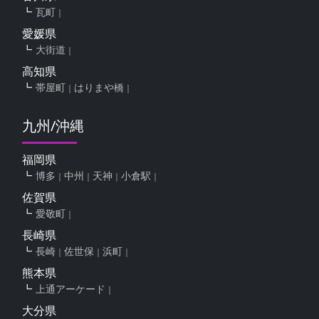
瓦町
愛媛県
大街道
高知県
帯屋町
はりまや橋
九州/沖縄
福岡県
博多
中州
天神
小倉駅
佐賀県
愛敬町
長崎県
長崎
佐世保
浜町
熊本県
上通アーケード
大分県