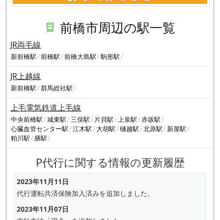
前橋市周辺の駅一覧
JR両毛線
新前橋駅
前橋駅
前橋大島駅
駒形駅
JR上越線
新前橋駅
群馬総社駅
上毛電気鉄道上毛線
中央前橋駅
城東駅
三俣駅
片貝駅
上泉駅
赤坂駅
心臓血管センター駅
江木駅
大胡駅
樋越駅
北原駅
新屋駅
粕川駅
膳駅
P代行に関する情報の更新履歴
2023年11月11日
代行運転共済保険加入済みを追加しました。
2023年11月07日