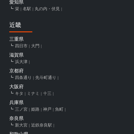
愛知県
栄
名駅
丸の内・伏見
近畿
三重県
四日市
大門
滋賀県
浜大津
京都府
四条通り
先斗町通り
大阪府
キタ
ミナミ
十三
兵庫県
三ノ宮
姫路
神戸
魚町
奈良県
新大宮
近鉄奈良駅