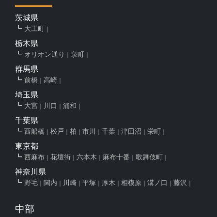
茨城県
大工町
栃木県
オリオン通り
泉町
群馬県
前橋
高崎
埼玉県
大宮
川口
浦和
千葉県
西船橋
松戸
柏
市川
千葉
津田沼
栄町
東京都
西麻布
花壇街
六本木
麻布十番
歌舞伎町
神奈川県
野毛
関内
川崎
平塚
厚木
相模原
溝ノ口
藤沢
中部