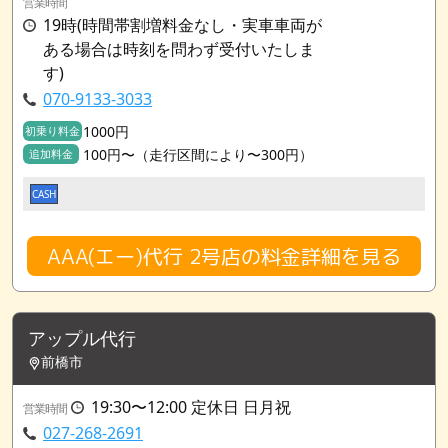
営業時間
19時(時間帯割増料金なし・実車車両が
ある場合は時刻を問わず受付いたしま
す)
070-9133-3033
1000円
初乗り料金
100円〜（走行区間により〜300円）
追加料金
CASH
AAA(エー)代行 2号店の料金詳細を見る
アップル代行
前橋市
19:30〜12:00 定休日 日月祝
営業時間
027-268-2691