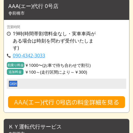
AAA(エー)代行 0号店
前橋市
営業時間
19時(時間帯割増料金なし・実車車両が
ある場合は時刻を問わず受付いたしま
す)
090-4342-3033
￥1000〜(お車で待ち合わせで割引)
初乗り料金
￥100～(走行区間により～￥300)
追加料金
CASH
AAA(エー)代行 0号店の料金詳細を見る
ＫＹ運転代行サービス