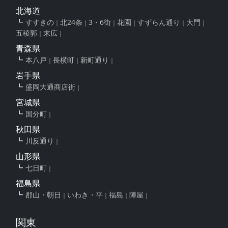
北海道
すすきの
北24条
3・6街
花園
すずらん通り
大門
五稜郭
末広
青森県
本八戸
長横町
新町通り
岩手県
盛岡大通商店街
宮城県
国分町
秋田県
川反通り
山形県
七日町
福島県
郡山・朝日
いわき・平
福島
陣屋
関東