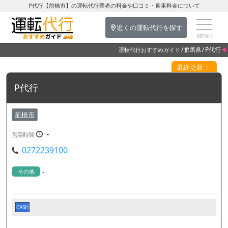
P代行【前橋市】の運転代行業者の料金や口コミ・迎車料金について
近くの運転代行を探す
P代行
運転代行おすすめガイド
群馬県
最終更新：-
P代行
前橋市
-
営業時間
0272239100
-
その他
CASH