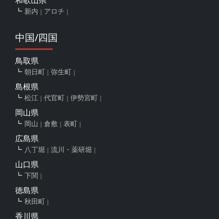
和歌山県
新内
アロチ
中国/四国
鳥取県
朝日町
弥生町
島根県
松江
代官町
伊勢宮町
岡山県
岡山
倉敷
表町
広島県
八丁堀
流川・薬研堀
山口県
下関
徳島県
秋田町
香川県