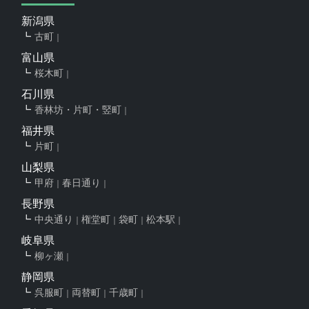
新潟県
古町
富山県
桜木町
石川県
香林坊・片町・竪町
福井県
片町
山梨県
甲府
春日通り
長野県
中央通り
権堂町
袋町
松本駅
岐阜県
柳ヶ瀬
静岡県
呉服町
両替町
千歳町