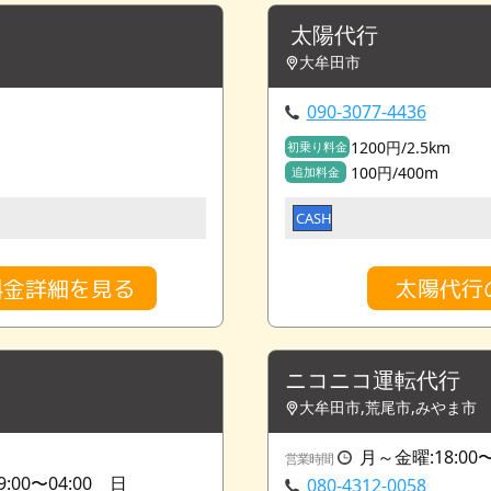
太陽代行
大牟田市
090-3077-4436
1200円/2.5km
初乗り料金
100円/400m
追加料金
CASH
料金詳細を見る
太陽代行
ニコニコ運転代行
大牟田市,荒尾市,みやま市
月～金曜:18:00〜
営業時間
9:00〜04:00 日
080-4312-0058