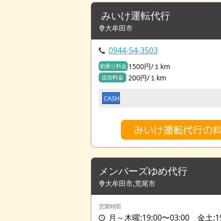
みいけ運転代行
大牟田市
0944-54-3503
1500円/１km
初乗り料金
200円/１km
追加料金
CASH
みいけ運転代行の
メンバーズゆめ代行
大牟田市,荒尾市
営業時間
月～木曜:19:00〜03:00 金土:1