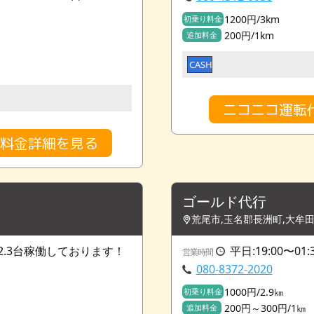
1200円/3km
初乗り料金
200円/1km
追加料金
CASH
ニコニコ運転
の料金詳細を見る
ゴールド代行
荒尾市,玉名郡長洲町,大牟
.3台稼働しております！
平日:19:00〜01:
営業時間
080-8372-2020
1000円/2.9㎞
初乗り料金
200円～300円/1㎞
追加料金