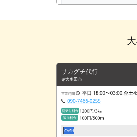
大
サカグチ代行
大牟田市
平日 18:00〜03:00.金土4
営業時間
090-7466-0255
1200円/3㎞
初乗り料金
100円/500m
追加料金
CASH