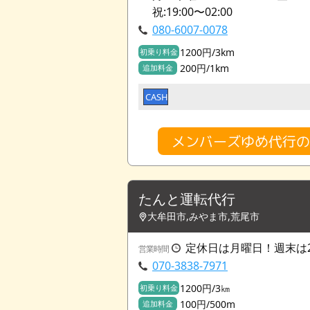
祝:19:00〜02:00
080-6007-0078
1200円/3km
初乗り料金
200円/1km
追加料金
CASH
メンバーズゆめ代行
たんと運転代行
大牟田市,みやま市,荒尾市
定休日は月曜日！週末は2
営業時間
070-3838-7971
1200円/3㎞
初乗り料金
100円/500m
追加料金