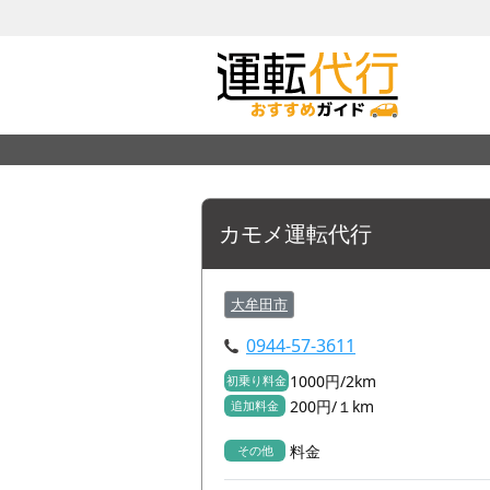
カモメ運転代行
大牟田市
0944-57-3611
1000円/2km
初乗り料金
200円/１km
追加料金
料金
その他