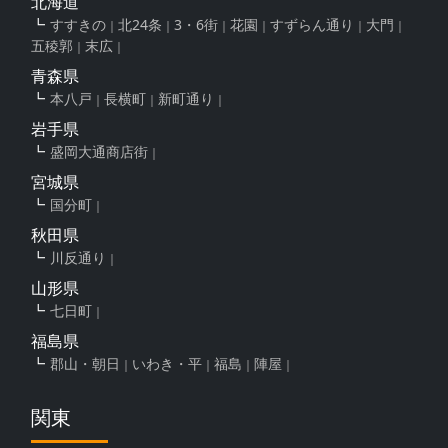
北海道
すすきの
北24条
3・6街
花園
すずらん通り
大門
五稜郭
末広
青森県
本八戸
長横町
新町通り
岩手県
盛岡大通商店街
宮城県
国分町
秋田県
川反通り
山形県
七日町
福島県
郡山・朝日
いわき・平
福島
陣屋
関東