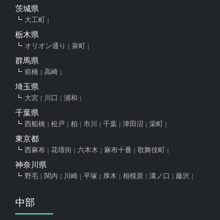
茨城県
大工町
栃木県
オリオン通り
泉町
群馬県
前橋
高崎
埼玉県
大宮
川口
浦和
千葉県
西船橋
松戸
柏
市川
千葉
津田沼
栄町
東京都
西麻布
花壇街
六本木
麻布十番
歌舞伎町
神奈川県
野毛
関内
川崎
平塚
厚木
相模原
溝ノ口
藤沢
中部