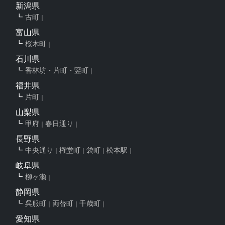
新潟県
古町
富山県
桜木町
石川県
香林坊・片町・竪町
福井県
片町
山梨県
甲府
春日通り
長野県
中央通り
権堂町
袋町
松本駅
岐阜県
柳ヶ瀬
静岡県
呉服町
両替町
千歳町
愛知県