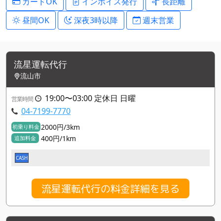
カードOK
インボイス発行
長距離
昼間OK
深夜3時以降
週末営業
流星運転代行
流山市
19:00〜03:00 定休日 日曜
営業時間
04-7199-7770
2000円/3km
初乗り料金
400円/1km
追加料金
CASH
流星運転代行の料金詳細を見る