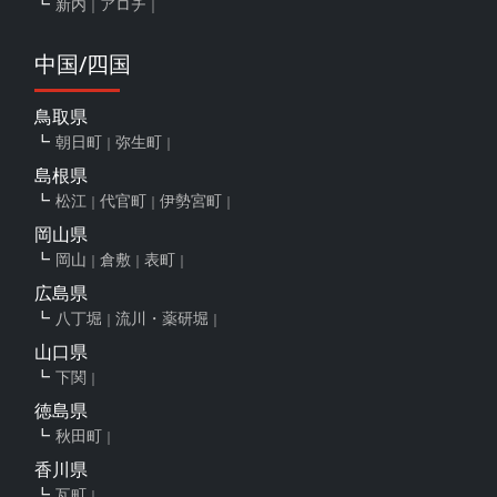
新内
アロチ
中国/四国
鳥取県
朝日町
弥生町
島根県
松江
代官町
伊勢宮町
岡山県
岡山
倉敷
表町
広島県
八丁堀
流川・薬研堀
山口県
下関
徳島県
秋田町
香川県
瓦町