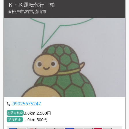
Ｋ・Ｋ運転代行 柏
松戸市,柏市,流山市
09025675247
3.0km 2,500円
初乗り料金
1.0km 500円
追加料金