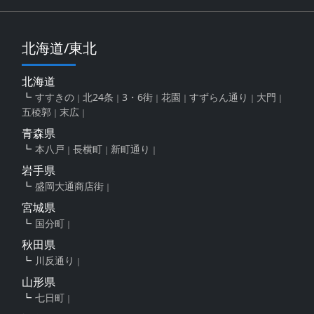
北海道/東北
北海道
すすきの
北24条
3・6街
花園
すずらん通り
大門
五稜郭
末広
青森県
本八戸
長横町
新町通り
岩手県
盛岡大通商店街
宮城県
国分町
秋田県
川反通り
山形県
七日町