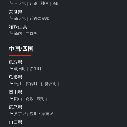
三ノ宮
姫路
神戸
魚町
奈良県
新大宮
近鉄奈良駅
和歌山県
新内
アロチ
中国/四国
鳥取県
朝日町
弥生町
島根県
松江
代官町
伊勢宮町
岡山県
岡山
倉敷
表町
広島県
八丁堀
流川・薬研堀
山口県