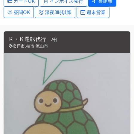
カードOK
インボイス発行
長距離
昼間OK
深夜3時以降
週末営業
Ｋ・Ｋ運転代行 柏
松戸市,柏市,流山市