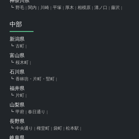
神奈川県
野毛
関内
川崎
平塚
厚木
相模原
溝ノ口
藤沢
中部
新潟県
古町
富山県
桜木町
石川県
香林坊・片町・竪町
福井県
片町
山梨県
甲府
春日通り
長野県
中央通り
権堂町
袋町
松本駅
岐阜県