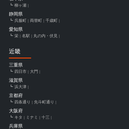
柳ヶ瀬
静岡県
呉服町
両替町
千歳町
愛知県
栄
名駅
丸の内・伏見
近畿
三重県
四日市
大門
滋賀県
浜大津
京都府
四条通り
先斗町通り
大阪府
キタ
ミナミ
十三
兵庫県