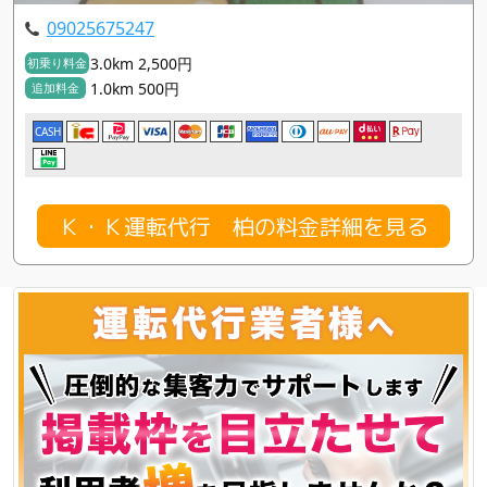
09025675247
3.0km 2,500円
初乗り料金
1.0km 500円
追加料金
CASH
Ｋ・Ｋ運転代行 柏の料金詳細を見る