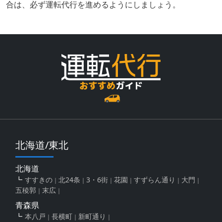
合は、必ず運転代行を進めるようにしましょう。
北海道/東北
北海道
すすきの
北24条
3・6街
花園
すずらん通り
大門
五稜郭
末広
青森県
本八戸
長横町
新町通り