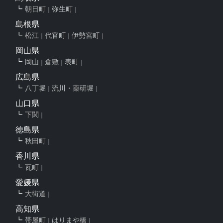
朝日町
弥生町
島根県
松江
代官町
伊勢宮町
岡山県
岡山
倉敷
表町
広島県
八丁堀
流川・薬研堀
山口県
下関
徳島県
秋田町
香川県
瓦町
愛媛県
大街道
高知県
帯屋町
はりまや橋