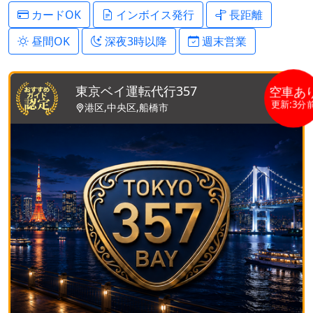
カードOK
インボイス発行
長距離
昼間OK
深夜3時以降
週末営業
東京ベイ運転代行357
空車あ
更新:3分
港区,中央区,船橋市