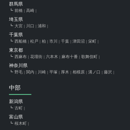
群馬県
前橋
高崎
埼玉県
大宮
川口
浦和
千葉県
西船橋
松戸
柏
市川
千葉
津田沼
栄町
東京都
西麻布
花壇街
六本木
麻布十番
歌舞伎町
神奈川県
野毛
関内
川崎
平塚
厚木
相模原
溝ノ口
藤沢
中部
新潟県
古町
富山県
桜木町