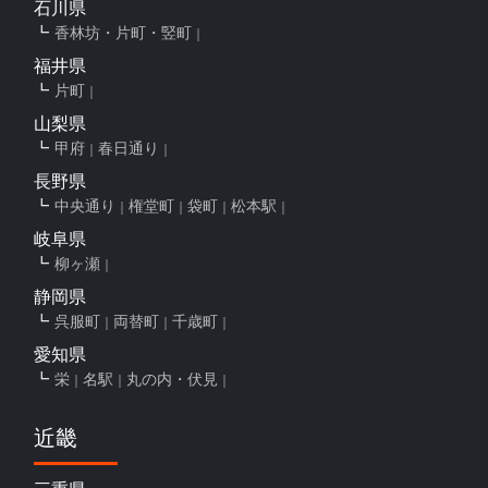
石川県
香林坊・片町・竪町
福井県
片町
山梨県
甲府
春日通り
長野県
中央通り
権堂町
袋町
松本駅
岐阜県
柳ヶ瀬
静岡県
呉服町
両替町
千歳町
愛知県
栄
名駅
丸の内・伏見
近畿