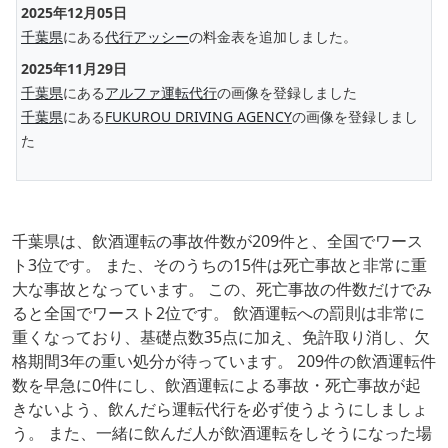
2025年12月05日
千葉県
にある
代行アッシー
の料金表を追加しました。
2025年11月29日
千葉県
にある
アルファ運転代行
の画像を登録しました
千葉県
にある
FUKUROU DRIVING AGENCY
の画像を登録しまし
た
千葉県は、飲酒運転の事故件数が209件と、全国でワース
ト3位です。 また、そのうちの15件は死亡事故と非常に重
大な事故となっています。 この、死亡事故の件数だけでみ
ると全国でワースト2位です。 飲酒運転への罰則は非常に
重くなっており、基礎点数35点に加え、免許取り消し、欠
格期間3年の重い処分が待っています。 209件の飲酒運転件
数を早急に0件にし、飲酒運転による事故・死亡事故が起
きないよう、飲んだら運転代行を必ず使うようにしましょ
う。 また、一緒に飲んだ人が飲酒運転をしそうになった場