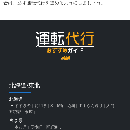
合は、必ず運転代行を進めるようにしましょう。
北海道/東北
北海道
すすきの
北24条
3・6街
花園
すずらん通り
大門
五稜郭
末広
青森県
本八戸
長横町
新町通り