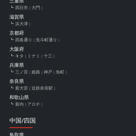
三重県
四日市
大門
滋賀県
浜大津
京都府
四条通り
先斗町通り
大阪府
キタ
ミナミ
十三
兵庫県
三ノ宮
姫路
神戸
魚町
奈良県
新大宮
近鉄奈良駅
和歌山県
新内
アロチ
中国/四国
鳥取県