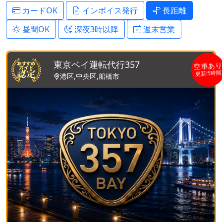
カードOK
インボイス発行
長距離
昼間OK
深夜3時以降
週末営業
東京ベイ運転代行357
空車あ
更新:5時
港区,中央区,船橋市