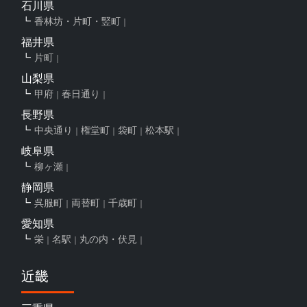
石川県
香林坊・片町・竪町
福井県
片町
山梨県
甲府
春日通り
長野県
中央通り
権堂町
袋町
松本駅
岐阜県
柳ヶ瀬
静岡県
呉服町
両替町
千歳町
愛知県
栄
名駅
丸の内・伏見
近畿