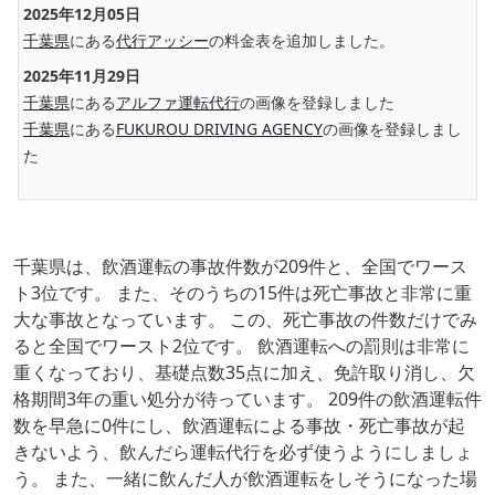
2025年12月05日
千葉県
にある
代行アッシー
の料金表を追加しました。
2025年11月29日
千葉県
にある
アルファ運転代行
の画像を登録しました
千葉県
にある
FUKUROU DRIVING AGENCY
の画像を登録しまし
た
千葉県は、飲酒運転の事故件数が209件と、全国でワース
ト3位です。 また、そのうちの15件は死亡事故と非常に重
大な事故となっています。 この、死亡事故の件数だけでみ
ると全国でワースト2位です。 飲酒運転への罰則は非常に
重くなっており、基礎点数35点に加え、免許取り消し、欠
格期間3年の重い処分が待っています。 209件の飲酒運転件
数を早急に0件にし、飲酒運転による事故・死亡事故が起
きないよう、飲んだら運転代行を必ず使うようにしましょ
う。 また、一緒に飲んだ人が飲酒運転をしそうになった場