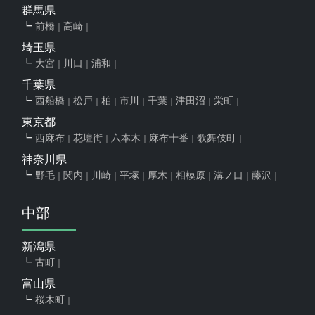
群馬県
前橋
高崎
埼玉県
大宮
川口
浦和
千葉県
西船橋
松戸
柏
市川
千葉
津田沼
栄町
東京都
西麻布
花壇街
六本木
麻布十番
歌舞伎町
神奈川県
野毛
関内
川崎
平塚
厚木
相模原
溝ノ口
藤沢
中部
新潟県
古町
富山県
桜木町