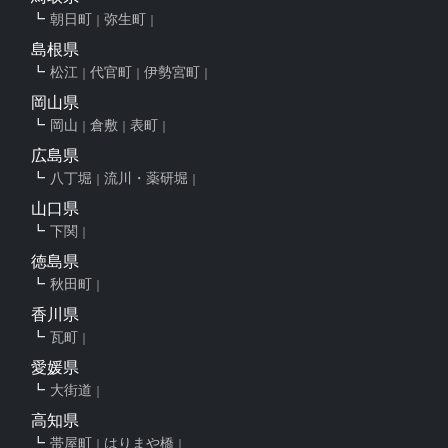
朝日町
弥生町
島根県
松江
代官町
伊勢宮町
岡山県
岡山
倉敷
表町
広島県
八丁堀
流川・薬研堀
山口県
下関
徳島県
秋田町
香川県
瓦町
愛媛県
大街道
高知県
帯屋町
はりまや橋