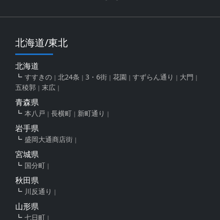
北海道/東北
北海道
すすきの
北24条
3・6街
花園
すずらん通り
大門
五稜郭
末広
青森県
本八戸
長横町
新町通り
岩手県
盛岡大通商店街
宮城県
国分町
秋田県
川反通り
山形県
七日町