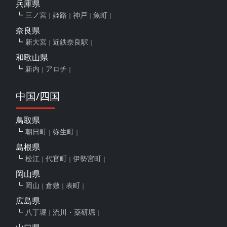
兵庫県
三ノ宮
姫路
神戸
魚町
奈良県
新大宮
近鉄奈良駅
和歌山県
新内
アロチ
中国/四国
鳥取県
朝日町
弥生町
島根県
松江
代官町
伊勢宮町
岡山県
岡山
倉敷
表町
広島県
八丁堀
流川・薬研堀