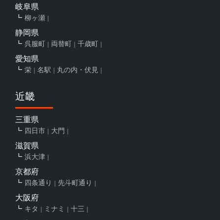
岐阜県
柳ヶ瀬
静岡県
呉服町
両替町
千歳町
愛知県
栄
名駅
丸の内・伏見
近畿
三重県
四日市
大門
滋賀県
浜大津
京都府
四条通り
先斗町通り
大阪府
キタ
ミナミ
十三