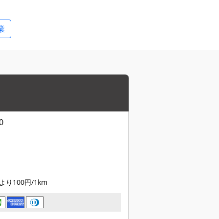
業
0
り100円/1km