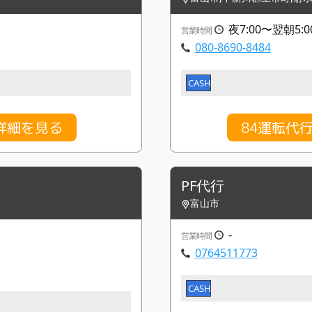
夜7:00〜翌朝5:0
営業時間
080-8690-8484
CASH
詳細を見る
84運転代
PF代行
富山市
-
営業時間
0764511773
CASH