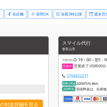
行
長距離
昼間OK
深夜3時以降
週末営
スマイル代行
富山市
19：00～翌5：0
営業時間
営業終了:05時00分
営業中
0764422271
2000円/0.4km
初乗り料金
回送料金は、出発地よ
追加料金
CASH
スの料金詳細を見る