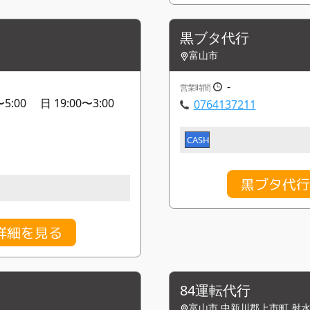
黒ブタ代行
富山市
-
営業時間
〜5:00 日 19:00〜3:00
0764137211
CASH
黒ブタ代行
詳細を見る
84運転代行
富山市,中新川郡上市町,射