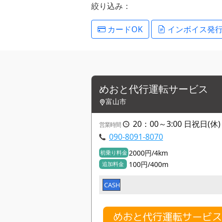
絞り込み：
カードOK
インボイス発
めおと代行運転サービス
富山市
20：00～3:00 日祝日(休)
営業時間
090-8091-8070
2000円/4km
初乗り料金
100円/400m
追加料金
CASH
めおと代行運転サービ