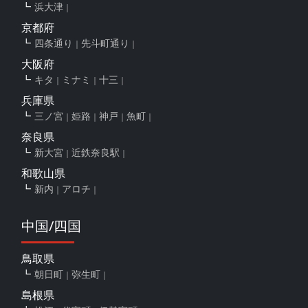
浜大津
京都府
四条通り
先斗町通り
大阪府
キタ
ミナミ
十三
兵庫県
三ノ宮
姫路
神戸
魚町
奈良県
新大宮
近鉄奈良駅
和歌山県
新内
アロチ
中国/四国
鳥取県
朝日町
弥生町
島根県