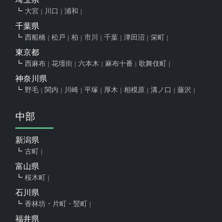
大宮
川口
浦和
千葉県
西船橋
松戸
柏
市川
千葉
津田沼
栄町
東京都
西麻布
花壇街
六本木
麻布十番
歌舞伎町
神奈川県
野毛
関内
川崎
平塚
厚木
相模原
溝ノ口
藤沢
中部
新潟県
古町
富山県
桜木町
石川県
香林坊・片町・竪町
福井県