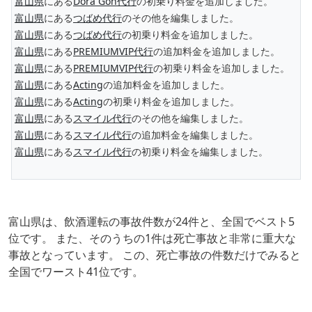
富山県
にある
Dora Gon代行
の初乗り料金を追加しました。
富山県
にある
つばめ代行
のその他を編集しました。
富山県
にある
つばめ代行
の初乗り料金を追加しました。
富山県
にある
PREMIUMVIP代行
の追加料金を追加しました。
富山県
にある
PREMIUMVIP代行
の初乗り料金を追加しました。
富山県
にある
Acting
の追加料金を追加しました。
富山県
にある
Acting
の初乗り料金を追加しました。
富山県
にある
スマイル代行
のその他を編集しました。
富山県
にある
スマイル代行
の追加料金を編集しました。
富山県
にある
スマイル代行
の初乗り料金を編集しました。
富山県は、飲酒運転の事故件数が24件と、全国でベスト5
位です。 また、そのうちの1件は死亡事故と非常に重大な
事故となっています。 この、死亡事故の件数だけでみると
全国でワースト41位です。