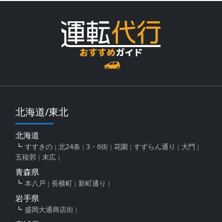
北海道/東北
北海道
すすきの
北24条
3・6街
花園
すずらん通り
大門
五稜郭
末広
青森県
本八戸
長横町
新町通り
岩手県
盛岡大通商店街