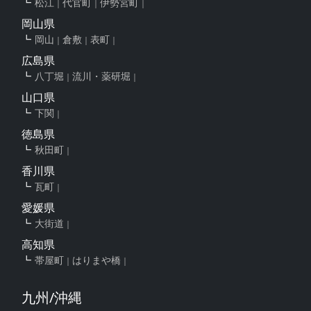
松江
代官町
伊勢宮町
岡山県
岡山
倉敷
表町
広島県
八丁堀
流川・薬研堀
山口県
下関
徳島県
秋田町
香川県
瓦町
愛媛県
大街道
高知県
帯屋町
はりまや橋
九州/沖縄