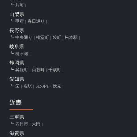
片町
山梨県
甲府
春日通り
長野県
中央通り
権堂町
袋町
松本駅
岐阜県
柳ヶ瀬
静岡県
呉服町
両替町
千歳町
愛知県
栄
名駅
丸の内・伏見
近畿
三重県
四日市
大門
滋賀県