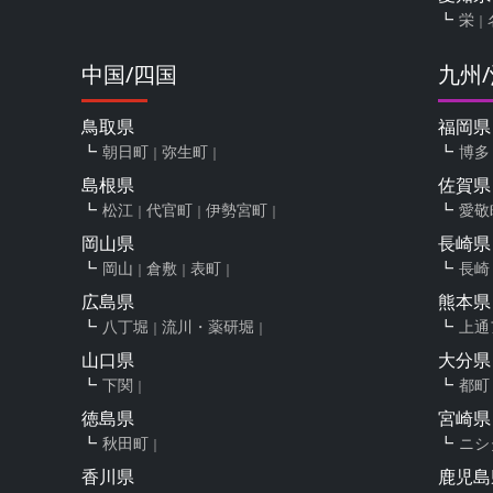
栄
中国/四国
九州
鳥取県
福岡県
朝日町
弥生町
博多
島根県
佐賀県
松江
代官町
伊勢宮町
愛敬
岡山県
長崎県
岡山
倉敷
表町
長崎
広島県
熊本県
八丁堀
流川・薬研堀
上通
山口県
大分県
下関
都町
徳島県
宮崎県
秋田町
ニシ
香川県
鹿児島