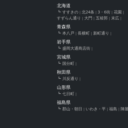
北海道
すすきの
北24条
3・6街
花園
すずらん通り
大門
五稜郭
末広
青森県
本八戸
長横町
新町通り
岩手県
盛岡大通商店街
宮城県
国分町
秋田県
川反通り
山形県
七日町
福島県
郡山・朝日
いわき・平
福島
陣