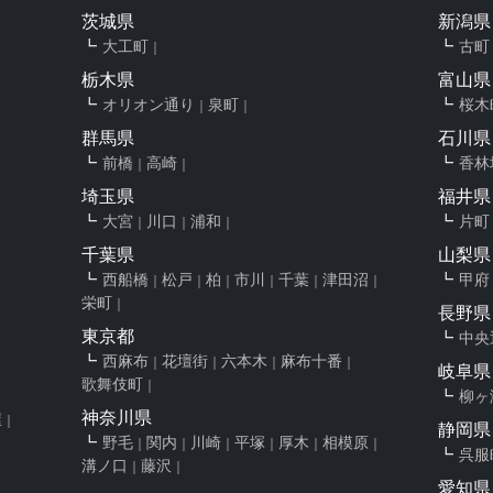
茨城県
新潟県
大工町
古町
栃木県
富山県
オリオン通り
泉町
桜木
群馬県
石川県
前橋
高崎
香林
埼玉県
福井県
大宮
川口
浦和
片町
千葉県
山梨県
西船橋
松戸
柏
市川
千葉
津田沼
甲府
栄町
長野県
東京都
中央
西麻布
花壇街
六本木
麻布十番
岐阜県
歌舞伎町
柳ヶ
神奈川県
屋
静岡県
野毛
関内
川崎
平塚
厚木
相模原
呉服
溝ノ口
藤沢
愛知県