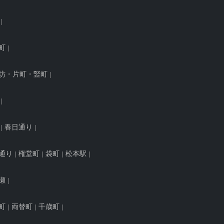
町
坊・片町・竪町
春日通り
通り
権堂町
袋町
松本駅
瀬
町
両替町
千歳町