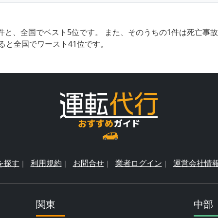
件と、全国でベスト5位です。 また、そのうちの1件は死亡事
ると全国でワースト41位です。
を探す
利用規約
お問合せ
業者ログイン
運営会社情
関東
中部