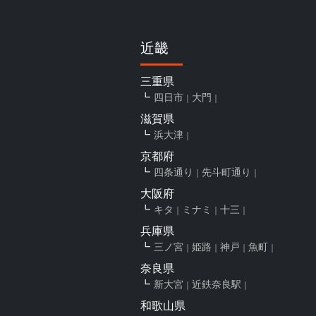
近畿
三重県
四日市
大門
滋賀県
浜大津
京都府
四条通り
先斗町通り
大阪府
キタ
ミナミ
十三
兵庫県
三ノ宮
姫路
神戸
魚町
奈良県
新大宮
近鉄奈良駅
和歌山県