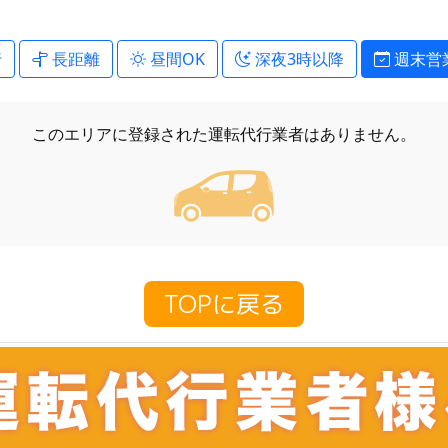
行
長距離
昼間OK
深夜3時以降
週末営
このエリアに登録された
運転代行業者はありません。
TOPに戻る