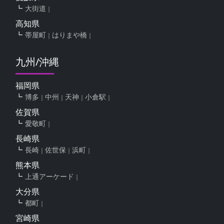
大街道
高知県
帯屋町
はりまや橋
九州/沖縄
福岡県
博多
中州
天神
小倉駅
佐賀県
愛敬町
長崎県
長崎
佐世保
浜町
熊本県
上通アーケード
大分県
都町
宮崎県