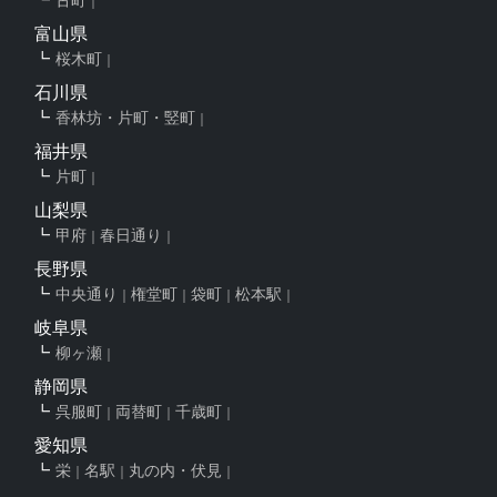
富山県
桜木町
石川県
香林坊・片町・竪町
福井県
片町
山梨県
甲府
春日通り
長野県
中央通り
権堂町
袋町
松本駅
岐阜県
柳ヶ瀬
静岡県
呉服町
両替町
千歳町
愛知県
栄
名駅
丸の内・伏見