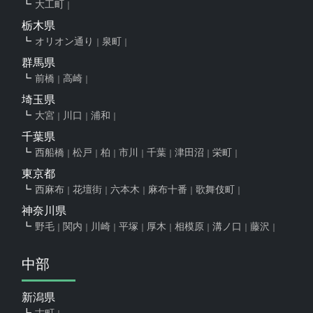
大工町
栃木県
オリオン通り
泉町
群馬県
前橋
高崎
埼玉県
大宮
川口
浦和
千葉県
西船橋
松戸
柏
市川
千葉
津田沼
栄町
東京都
西麻布
花壇街
六本木
麻布十番
歌舞伎町
神奈川県
野毛
関内
川崎
平塚
厚木
相模原
溝ノ口
藤沢
中部
新潟県
古町