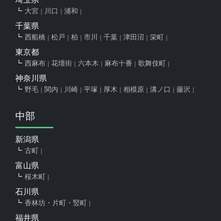
大宮
川口
浦和
千葉県
西船橋
松戸
柏
市川
千葉
津田沼
栄町
東京都
西麻布
花壇街
六本木
麻布十番
歌舞伎町
神奈川県
野毛
関内
川崎
平塚
厚木
相模原
溝ノ口
藤沢
中部
新潟県
古町
富山県
桜木町
石川県
香林坊・片町・竪町
福井県