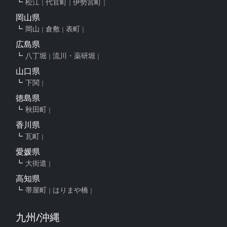
松江
代官町
伊勢宮町
岡山県
岡山
倉敷
表町
広島県
八丁堀
流川・薬研堀
山口県
下関
徳島県
秋田町
香川県
瓦町
愛媛県
大街道
高知県
帯屋町
はりまや橋
九州/沖縄