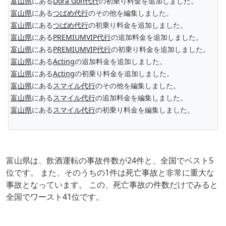
富山県
にある
Dora Gon代行
の初乗り料金を追加しました。
富山県
にある
つばめ代行
のその他を編集しました。
富山県
にある
つばめ代行
の初乗り料金を追加しました。
富山県
にある
PREMIUMVIP代行
の追加料金を追加しました。
富山県
にある
PREMIUMVIP代行
の初乗り料金を追加しました。
富山県
にある
Acting
の追加料金を追加しました。
富山県
にある
Acting
の初乗り料金を追加しました。
富山県
にある
スマイル代行
のその他を編集しました。
富山県
にある
スマイル代行
の追加料金を編集しました。
富山県
にある
スマイル代行
の初乗り料金を編集しました。
富山県は、飲酒運転の事故件数が24件と、全国でベスト5
位です。 また、そのうちの1件は死亡事故と非常に重大な
事故となっています。 この、死亡事故の件数だけでみると
全国でワースト41位です。