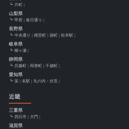
片町
山梨県
甲府
春日通り
長野県
中央通り
権堂町
袋町
松本駅
岐阜県
柳ヶ瀬
静岡県
呉服町
両替町
千歳町
愛知県
栄
名駅
丸の内・伏見
近畿
三重県
四日市
大門
滋賀県