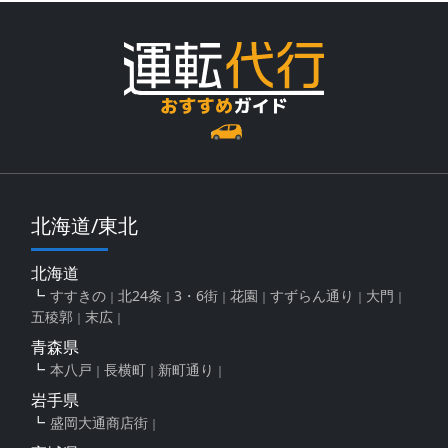
北海道/東北
北海道
すすきの
北24条
3・6街
花園
すずらん通り
大門
五稜郭
末広
青森県
本八戸
長横町
新町通り
岩手県
盛岡大通商店街