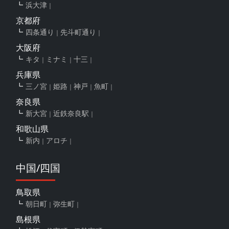
浜大津
京都府
四条通り
先斗町通り
大阪府
キタ
ミナミ
十三
兵庫県
三ノ宮
姫路
神戸
魚町
奈良県
新大宮
近鉄奈良駅
和歌山県
新内
アロチ
中国/四国
鳥取県
朝日町
弥生町
島根県