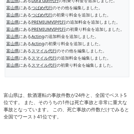
富山県
にある
Dora Gon代行
の初乗り料金を追加しました。
富山県
にある
つばめ代行
のその他を編集しました。
富山県
にある
つばめ代行
の初乗り料金を追加しました。
富山県
にある
PREMIUMVIP代行
の追加料金を追加しました。
富山県
にある
PREMIUMVIP代行
の初乗り料金を追加しました。
富山県
にある
Acting
の追加料金を追加しました。
富山県
にある
Acting
の初乗り料金を追加しました。
富山県
にある
スマイル代行
のその他を編集しました。
富山県
にある
スマイル代行
の追加料金を編集しました。
富山県
にある
スマイル代行
の初乗り料金を編集しました。
富山県は、飲酒運転の事故件数が24件と、全国でベスト5
位です。 また、そのうちの1件は死亡事故と非常に重大な
事故となっています。 この、死亡事故の件数だけでみると
全国でワースト41位です。