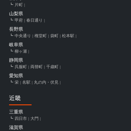
片町
山梨県
甲府
春日通り
長野県
中央通り
権堂町
袋町
松本駅
岐阜県
柳ヶ瀬
静岡県
呉服町
両替町
千歳町
愛知県
栄
名駅
丸の内・伏見
近畿
三重県
四日市
大門
滋賀県