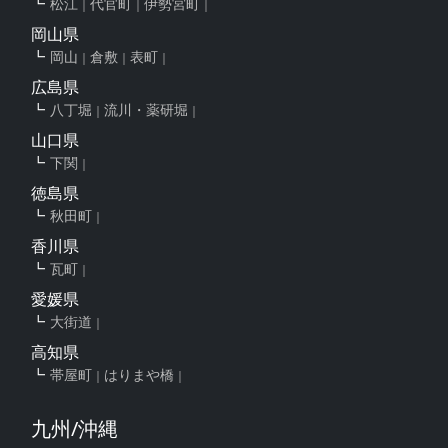
松江
代官町
伊勢宮町
岡山県
岡山
倉敷
表町
広島県
八丁堀
流川・薬研堀
山口県
下関
徳島県
秋田町
香川県
瓦町
愛媛県
大街道
高知県
帯屋町
はりまや橋
九州/沖縄