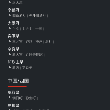
浜大津
京都府
四条通り
先斗町通り
大阪府
キタ
ミナミ
十三
兵庫県
三ノ宮
姫路
神戸
魚町
奈良県
新大宮
近鉄奈良駅
和歌山県
新内
アロチ
中国/四国
鳥取県
朝日町
弥生町
島根県