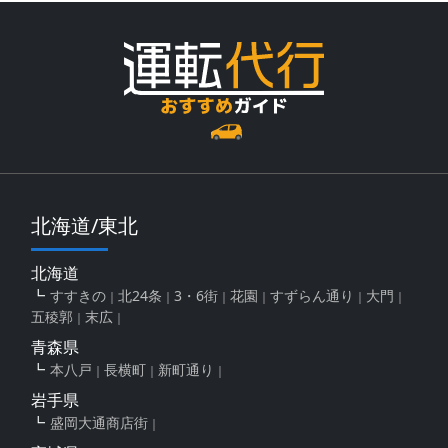
北海道/東北
北海道
すすきの
北24条
3・6街
花園
すずらん通り
大門
五稜郭
末広
青森県
本八戸
長横町
新町通り
岩手県
盛岡大通商店街