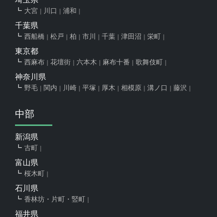
大宮
川口
浦和
千葉県
西船橋
松戸
柏
市川
千葉
津田沼
栄町
東京都
西麻布
花壇街
六本木
麻布十番
歌舞伎町
神奈川県
野毛
関内
川崎
平塚
厚木
相模原
溝ノ口
藤沢
中部
新潟県
古町
富山県
桜木町
石川県
香林坊・片町・竪町
福井県