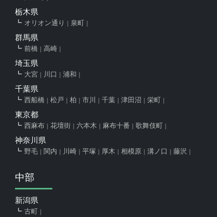
栃木県
オリオン通り
泉町
群馬県
前橋
高崎
埼玉県
大宮
川口
浦和
千葉県
西船橋
松戸
柏
市川
千葉
津田沼
栄町
東京都
西麻布
花壇街
六本木
麻布十番
歌舞伎町
神奈川県
野毛
関内
川崎
平塚
厚木
相模原
溝ノ口
藤沢
中部
新潟県
古町