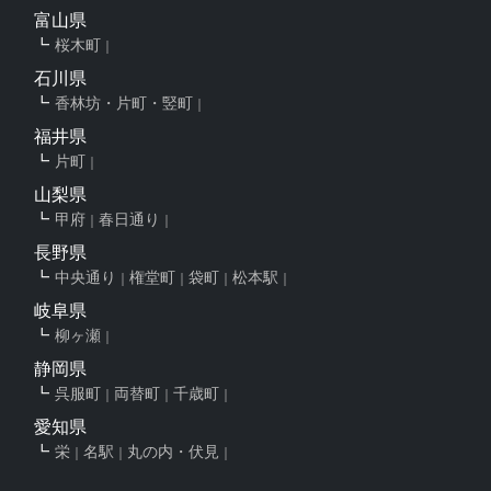
富山県
桜木町
石川県
香林坊・片町・竪町
福井県
片町
山梨県
甲府
春日通り
長野県
中央通り
権堂町
袋町
松本駅
岐阜県
柳ヶ瀬
静岡県
呉服町
両替町
千歳町
愛知県
栄
名駅
丸の内・伏見