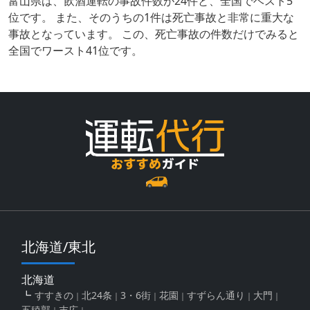
富山県は、飲酒運転の事故件数が24件と、全国でベスト5
位です。 また、そのうちの1件は死亡事故と非常に重大な
事故となっています。 この、死亡事故の件数だけでみると
全国でワースト41位です。
北海道/東北
北海道
すすきの
北24条
3・6街
花園
すずらん通り
大門
五稜郭
末広