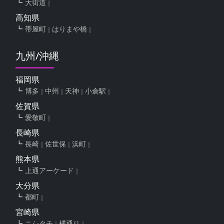
大街道
高知県
帯屋町
はりまや橋
九州/沖縄
福岡県
博多
中州
天神
小倉駅
佐賀県
愛敬町
長崎県
長崎
佐世保
浜町
熊本県
上通アーケード
大分県
都町
宮崎県
ニシタチ
橘通り