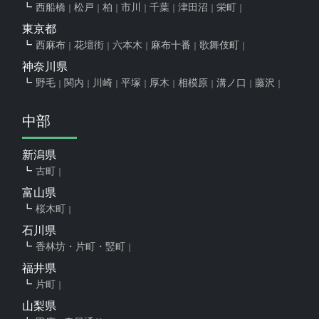
西船橋
松戸
柏
市川
千葉
津田沼
栄町
東京都
西麻布
花壇街
六本木
麻布十番
歌舞伎町
神奈川県
野毛
関内
川崎
平塚
厚木
相模原
溝ノ口
藤沢
中部
新潟県
古町
富山県
桜木町
石川県
香林坊・片町・竪町
福井県
片町
山梨県