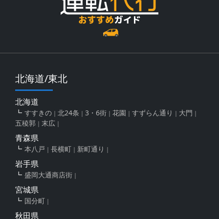
北海道/東北
北海道
すすきの
北24条
3・6街
花園
すずらん通り
大門
五稜郭
末広
青森県
本八戸
長横町
新町通り
岩手県
盛岡大通商店街
宮城県
国分町
秋田県