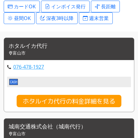
カードOK
インボイス発行
長距離
昼間OK
深夜3時以降
週末営業
ホタルイカ代行
富山市
076-478-1927
CASH
ホタルイカ代行の料金詳細を見る
城南交通株式会社（城南代行）
富山市