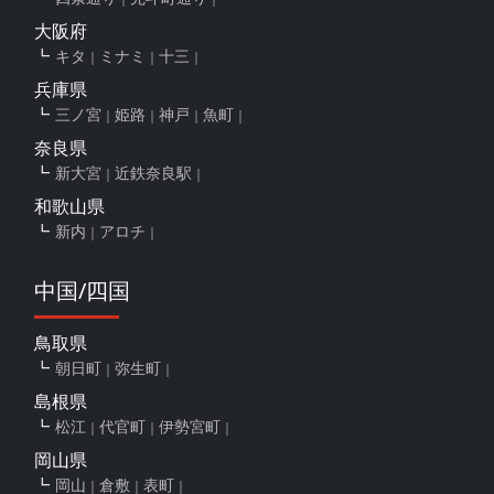
大阪府
キタ
ミナミ
十三
兵庫県
三ノ宮
姫路
神戸
魚町
奈良県
新大宮
近鉄奈良駅
和歌山県
新内
アロチ
中国/四国
鳥取県
朝日町
弥生町
島根県
松江
代官町
伊勢宮町
岡山県
岡山
倉敷
表町