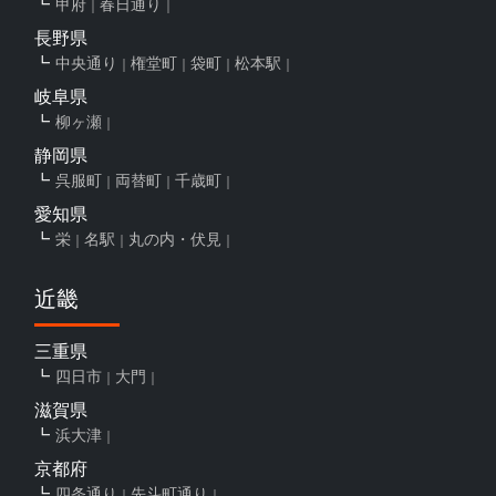
甲府
春日通り
長野県
中央通り
権堂町
袋町
松本駅
岐阜県
柳ヶ瀬
静岡県
呉服町
両替町
千歳町
愛知県
栄
名駅
丸の内・伏見
近畿
三重県
四日市
大門
滋賀県
浜大津
京都府
四条通り
先斗町通り