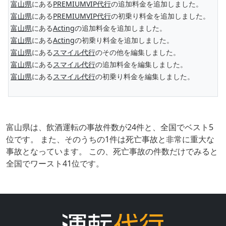
富山県
にある
PREMIUMVIP代行
の追加料金を追加しました。
富山県
にある
PREMIUMVIP代行
の初乗り料金を追加しました。
富山県
にある
Acting
の追加料金を追加しました。
富山県
にある
Acting
の初乗り料金を追加しました。
富山県
にある
スマイル代行
のその他を編集しました。
富山県
にある
スマイル代行
の追加料金を編集しました。
富山県
にある
スマイル代行
の初乗り料金を編集しました。
富山県は、飲酒運転の事故件数が24件と、全国でベスト5
位です。 また、そのうちの1件は死亡事故と非常に重大な
事故となっています。 この、死亡事故の件数だけでみると
全国でワースト41位です。