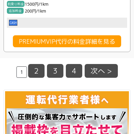
1500円/1km
初乗り料金
200円/1km
追加料金
CASH
PREMIUMVIP代行の料金詳細を見る
2
3
4
次へ >
1