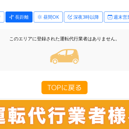
行
長距離
昼間OK
深夜3時以降
週末営
このエリアに登録された
運転代行業者はありません。
TOPに戻る