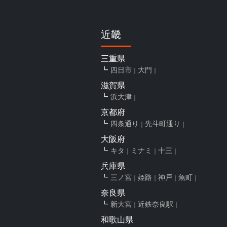
近畿
三重県
四日市
大門
滋賀県
浜大津
京都府
四条通り
先斗町通り
大阪府
キタ
ミナミ
十三
兵庫県
三ノ宮
姫路
神戸
魚町
奈良県
新大宮
近鉄奈良駅
和歌山県