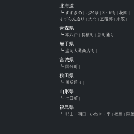
北海道
すすきの
北24条
3・6街
花園
すずらん通り
大門
五稜郭
末広
青森県
本八戸
長横町
新町通り
岩手県
盛岡大通商店街
宮城県
国分町
秋田県
川反通り
山形県
七日町
福島県
郡山・朝日
いわき・平
福島
陣