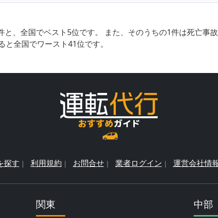
件と、全国でベスト5位です。 また、そのうちの1件は死亡事
ると全国でワースト41位です。
を探す
利用規約
お問合せ
業者ログイン
運営会社情
関東
中部