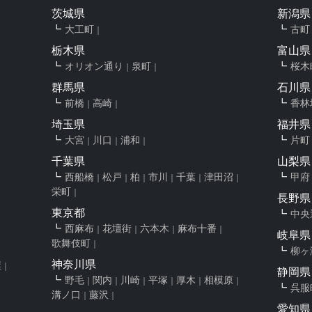
茨城県
新潟県
大工町
古町
栃木県
富山県
オリオン通り
泉町
桜木
群馬県
石川県
前橋
高崎
香林
埼玉県
福井県
大宮
川口
浦和
片町
千葉県
山梨県
西船橋
松戸
柏
市川
千葉
津田沼
甲府
栄町
長野県
東京都
中央
西麻布
花壇街
六本木
麻布十番
岐阜県
歌舞伎町
柳ヶ
神奈川県
屋
静岡県
野毛
関内
川崎
平塚
厚木
相模原
呉服
溝ノ口
藤沢
愛知県