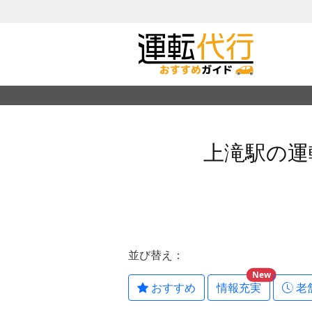
上滝駅の運
並び替え：
New
おすすめ
情報充実
老