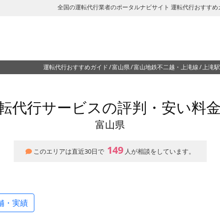
全国の運転代行業者のポータルナビサイト 運転代行おすすめ
運転代行おすすめガイド
富山県
富山地鉄不二越・上滝線
上滝駅
転代行サービスの評判・安い料
富山県
149
このエリアは直近30日で
人が相談をしています。
舗・実績