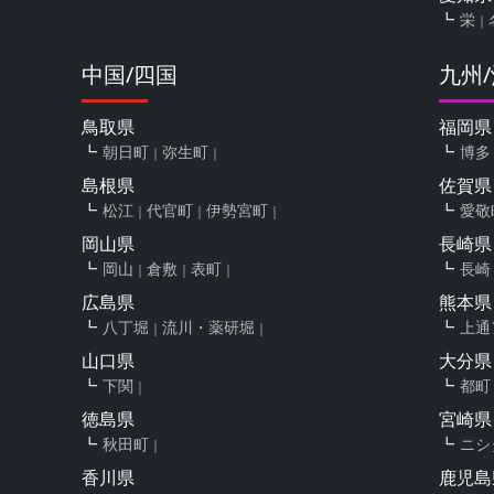
栄
中国/四国
九州
鳥取県
福岡県
朝日町
弥生町
博多
島根県
佐賀県
松江
代官町
伊勢宮町
愛敬
岡山県
長崎県
岡山
倉敷
表町
長崎
広島県
熊本県
八丁堀
流川・薬研堀
上通
山口県
大分県
下関
都町
徳島県
宮崎県
秋田町
ニシ
香川県
鹿児島