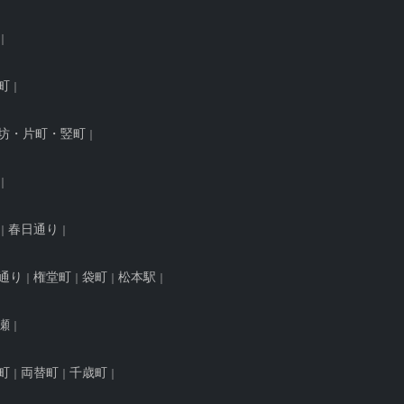
町
坊・片町・竪町
春日通り
通り
権堂町
袋町
松本駅
瀬
町
両替町
千歳町