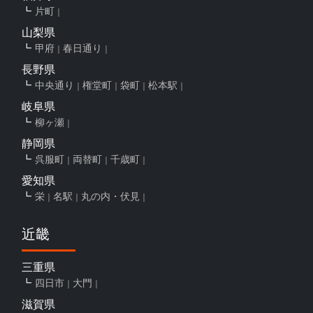
片町
山梨県
甲府
春日通り
長野県
中央通り
権堂町
袋町
松本駅
岐阜県
柳ヶ瀬
静岡県
呉服町
両替町
千歳町
愛知県
栄
名駅
丸の内・伏見
近畿
三重県
四日市
大門
滋賀県