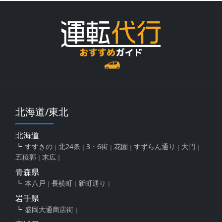
北海道/東北
北海道
すすきの
北24条
3・6街
花園
すずらん通り
大門
五稜郭
末広
青森県
本八戸
長横町
新町通り
岩手県
盛岡大通商店街