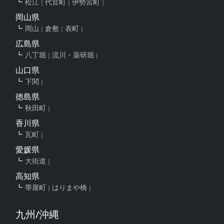
松江
代官町
伊勢宮町
岡山県
岡山
倉敷
表町
広島県
八丁堀
流川・薬研堀
山口県
下関
徳島県
秋田町
香川県
瓦町
愛媛県
大街道
高知県
帯屋町
はりまや橋
九州/沖縄