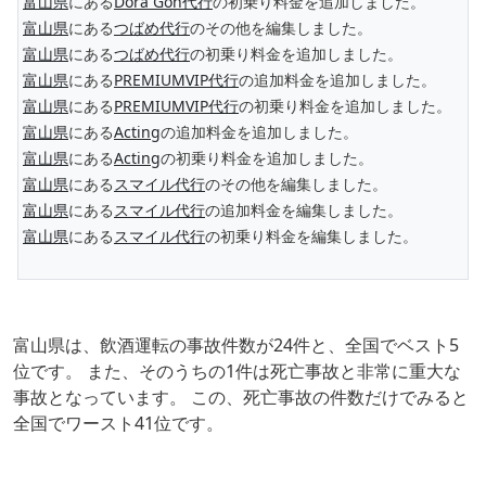
富山県
にある
Dora Gon代行
の初乗り料金を追加しました。
富山県
にある
つばめ代行
のその他を編集しました。
富山県
にある
つばめ代行
の初乗り料金を追加しました。
富山県
にある
PREMIUMVIP代行
の追加料金を追加しました。
富山県
にある
PREMIUMVIP代行
の初乗り料金を追加しました。
富山県
にある
Acting
の追加料金を追加しました。
富山県
にある
Acting
の初乗り料金を追加しました。
富山県
にある
スマイル代行
のその他を編集しました。
富山県
にある
スマイル代行
の追加料金を編集しました。
富山県
にある
スマイル代行
の初乗り料金を編集しました。
富山県は、飲酒運転の事故件数が24件と、全国でベスト5
位です。 また、そのうちの1件は死亡事故と非常に重大な
事故となっています。 この、死亡事故の件数だけでみると
全国でワースト41位です。