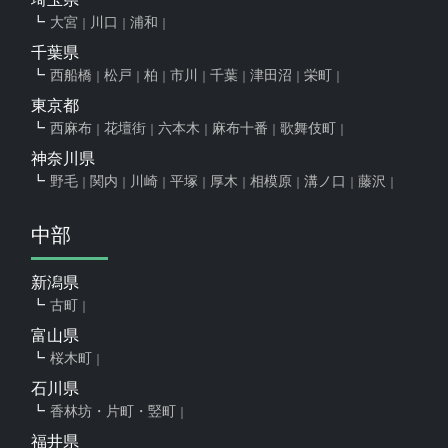
大宮
川口
浦和
千葉県
西船橋
松戸
柏
市川
千葉
津田沼
栄町
東京都
西麻布
花壇街
六本木
麻布十番
歌舞伎町
神奈川県
野毛
関内
川崎
平塚
厚木
相模原
溝ノ口
藤沢
中部
新潟県
古町
富山県
桜木町
石川県
香林坊・片町・竪町
福井県