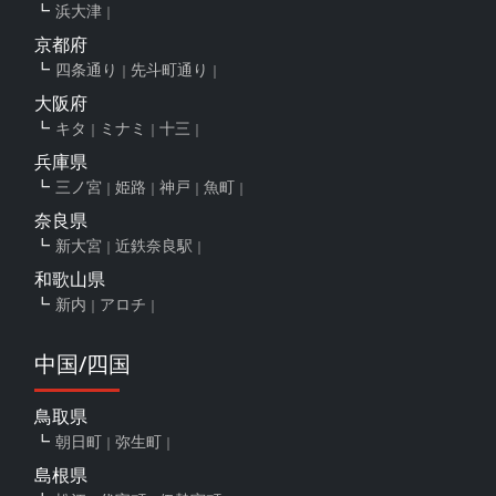
浜大津
京都府
四条通り
先斗町通り
大阪府
キタ
ミナミ
十三
兵庫県
三ノ宮
姫路
神戸
魚町
奈良県
新大宮
近鉄奈良駅
和歌山県
新内
アロチ
中国/四国
鳥取県
朝日町
弥生町
島根県