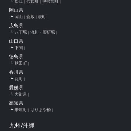
松江
代官町
伊勢宮町
岡山県
岡山
倉敷
表町
広島県
八丁堀
流川・薬研堀
山口県
下関
徳島県
秋田町
香川県
瓦町
愛媛県
大街道
高知県
帯屋町
はりまや橋
九州/沖縄