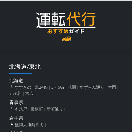
北海道/東北
北海道
すすきの
北24条
3・6街
花園
すずらん通り
大門
五稜郭
末広
青森県
本八戸
長横町
新町通り
岩手県
盛岡大通商店街