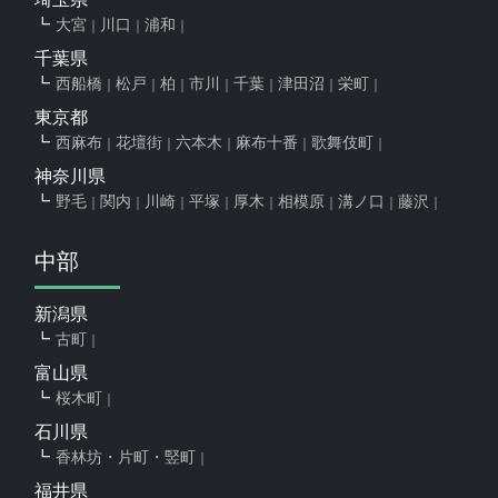
大宮
川口
浦和
千葉県
西船橋
松戸
柏
市川
千葉
津田沼
栄町
東京都
西麻布
花壇街
六本木
麻布十番
歌舞伎町
神奈川県
野毛
関内
川崎
平塚
厚木
相模原
溝ノ口
藤沢
中部
新潟県
古町
富山県
桜木町
石川県
香林坊・片町・竪町
福井県