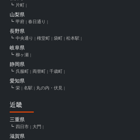
片町
山梨県
甲府
春日通り
長野県
中央通り
権堂町
袋町
松本駅
岐阜県
柳ヶ瀬
静岡県
呉服町
両替町
千歳町
愛知県
栄
名駅
丸の内・伏見
近畿
三重県
四日市
大門
滋賀県