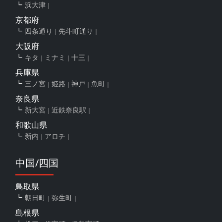
浜大津
京都府
四条通り
先斗町通り
大阪府
キタ
ミナミ
十三
兵庫県
三ノ宮
姫路
神戸
魚町
奈良県
新大宮
近鉄奈良駅
和歌山県
新内
アロチ
中国/四国
鳥取県
朝日町
弥生町
島根県