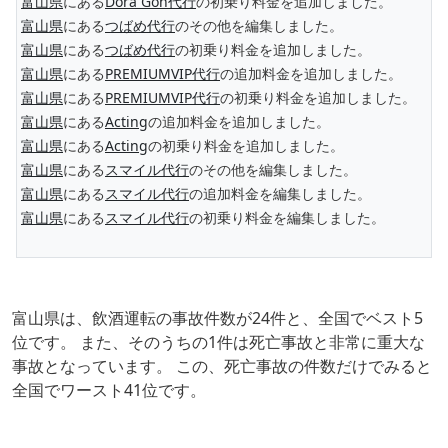
富山県
にある
Dora Gon代行
の初乗り料金を追加しました。
富山県
にある
つばめ代行
のその他を編集しました。
富山県
にある
つばめ代行
の初乗り料金を追加しました。
富山県
にある
PREMIUMVIP代行
の追加料金を追加しました。
富山県
にある
PREMIUMVIP代行
の初乗り料金を追加しました。
富山県
にある
Acting
の追加料金を追加しました。
富山県
にある
Acting
の初乗り料金を追加しました。
富山県
にある
スマイル代行
のその他を編集しました。
富山県
にある
スマイル代行
の追加料金を編集しました。
富山県
にある
スマイル代行
の初乗り料金を編集しました。
富山県は、飲酒運転の事故件数が24件と、全国でベスト5
位です。 また、そのうちの1件は死亡事故と非常に重大な
事故となっています。 この、死亡事故の件数だけでみると
全国でワースト41位です。