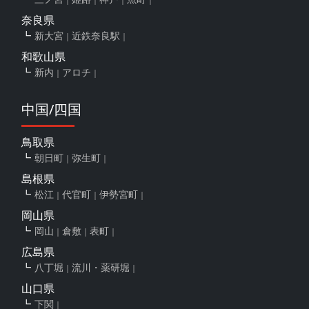
奈良県
新大宮
近鉄奈良駅
和歌山県
新内
アロチ
中国/四国
鳥取県
朝日町
弥生町
島根県
松江
代官町
伊勢宮町
岡山県
岡山
倉敷
表町
広島県
八丁堀
流川・薬研堀
山口県
下関