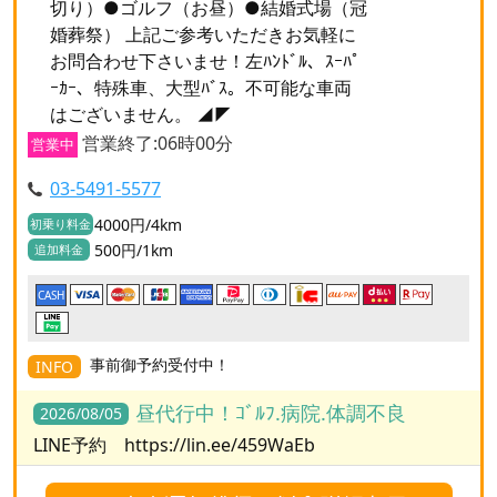
切り）●ゴルフ（お昼）●結婚式場（冠
婚葬祭） 上記ご参考いただきお気軽に
お問合わせ下さいませ！左ﾊﾝﾄﾞﾙ、ｽｰﾊﾟ
ｰｶｰ、特殊車、大型ﾊﾞｽ。不可能な車両
はございません。 ◢◤
営業終了:06時00分
営業中
03-5491-5577
4000円/4km
初乗り料金
500円/1km
追加料金
CASH
事前御予約受付中！
INFO
昼代行中！ｺﾞﾙﾌ.病院.体調不良
2026/08/05
LINE予約 https://lin.ee/459WaEb