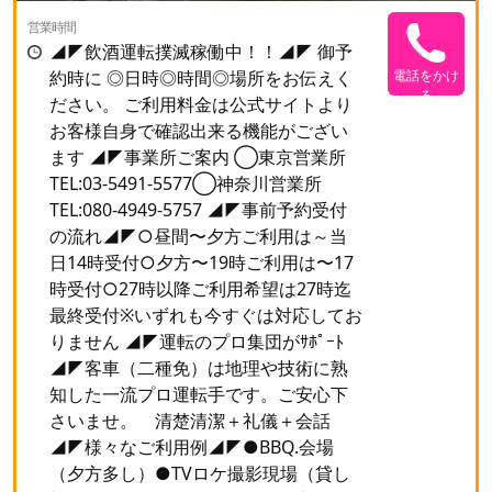
営業時間
◢◤飲酒運転撲滅稼働中！！◢◤ 御予
約時に ◎日時◎時間◎場所をお伝えく
電話をかけ
る
ださい。 ご利用料金は公式サイトより
お客様自身で確認出来る機能がござい
ます ◢◤事業所ご案内 ◯東京営業所
TEL:03-5491-5577◯神奈川営業所
TEL:080-4949-5757 ◢◤事前予約受付
の流れ◢◤○昼間〜夕方ご利用は～当
日14時受付○夕方〜19時ご利用は〜17
時受付○27時以降ご利用希望は27時迄
最終受付※いずれも今すぐは対応してお
りません ◢◤運転のプロ集団がｻﾎﾟｰﾄ
◢◤客車（二種免）は地理や技術に熟
知した一流プロ運転手です。ご安心下
さいませ。 清楚清潔＋礼儀＋会話
◢◤様々なご利用例◢◤●BBQ.会場
（夕方多し）●TVロケ撮影現場（貸し