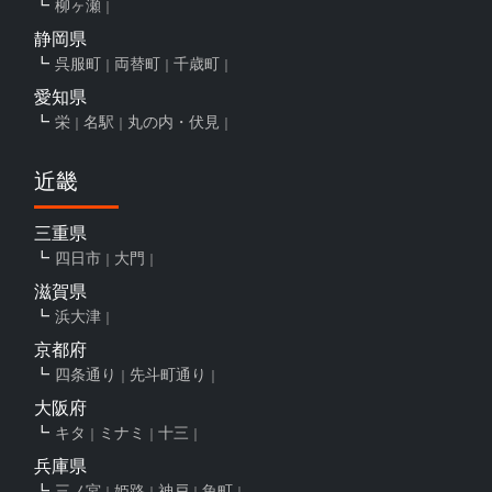
柳ヶ瀬
静岡県
呉服町
両替町
千歳町
愛知県
栄
名駅
丸の内・伏見
近畿
三重県
四日市
大門
滋賀県
浜大津
京都府
四条通り
先斗町通り
大阪府
キタ
ミナミ
十三
兵庫県
三ノ宮
姫路
神戸
魚町