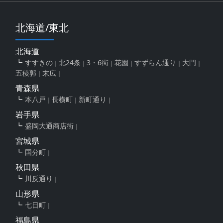
北海道/東北
北海道
すすきの
北24条
3・6街
花園
すずらん通り
大門
五稜郭
末広
青森県
本八戸
長横町
新町通り
岩手県
盛岡大通商店街
宮城県
国分町
秋田県
川反通り
山形県
七日町
福島県