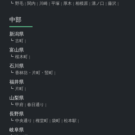
野毛
関内
川崎
平塚
厚木
相模原
溝ノ口
藤沢
中部
新潟県
古町
富山県
桜木町
石川県
香林坊・片町・竪町
福井県
片町
山梨県
甲府
春日通り
長野県
中央通り
権堂町
袋町
松本駅
岐阜県