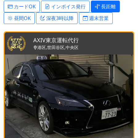
カードOK
インボイス発行
長距離
昼間OK
深夜3時以降
週末営業
AXIV東京運転代行
港区,世田谷区,中央区