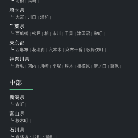
前橋
高崎
埼玉県
大宮
川口
浦和
千葉県
西船橋
松戸
柏
市川
千葉
津田沼
栄町
東京都
西麻布
花壇街
六本木
麻布十番
歌舞伎町
神奈川県
野毛
関内
川崎
平塚
厚木
相模原
溝ノ口
藤沢
中部
新潟県
古町
富山県
桜木町
石川県
香林坊・片町・竪町