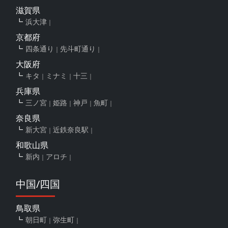
滋賀県
浜大津
京都府
四条通り
先斗町通り
大阪府
キタ
ミナミ
十三
兵庫県
三ノ宮
姫路
神戸
魚町
奈良県
新大宮
近鉄奈良駅
和歌山県
新内
アロチ
中国/四国
鳥取県
朝日町
弥生町