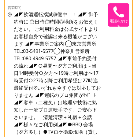
営業時間
◢◤飲酒運転撲滅稼働中！！◢◤ 御予
約時に ◎日時◎時間◎場所をお伝えく
電話をかけ
る
ださい。 ご利用料金は公式サイトより
お客様自身で確認出来る機能がござい
ます ◢◤事業所ご案内 ◯東京営業所
TEL:03-5491-5577◯神奈川営業所
TEL:080-4949-5757 ◢◤事前予約受付
の流れ◢◤○昼間〜夕方ご利用は～当
日14時受付○夕方〜19時ご利用は〜17
時受付○27時以降ご利用希望は27時迄
最終受付※いずれも今すぐは対応してお
りません ◢◤運転のプロ集団がｻﾎﾟｰﾄ
◢◤客車（二種免）は地理や技術に熟
知した一流プロ運転手です。ご安心下
さいませ。 清楚清潔＋礼儀＋会話
◢◤様々なご利用例◢◤●BBQ.会場
（夕方多し）●TVロケ撮影現場（貸し