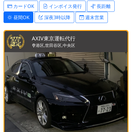
カードOK
インボイス発行
長距離
昼間OK
深夜3時以降
週末営業
AXIV東京運転代行
港区,世田谷区,中央区