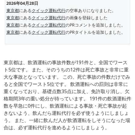
2026年04月28日
東京都
にある
クイック運転代行
の空車ありになりました。
東京都
にある
クイック運転代行
の画像を登録しました
東京都
にある
クイック運転代行
のPRコメントを追加しました。
東京都
にある
クイック運転代行
のPRタイトルを追加しました。
東京都は、飲酒運転の事故件数が191件と、全国でワース
ト5位です。 また、そのうちの12件は死亡事故と非常に重
大な事故となっています。 この、死亡事故の件数だけでみ
ると全国でワースト5位です。 飲酒運転への罰則は非常に
重くなっており、基礎点数35点に加え、免許取り消し、欠
格期間3年の重い処分が待っています。 191件の飲酒運転件
数を早急に0件にし、飲酒運転による事故・死亡事故が起
きないよう、飲んだら運転代行を必ず使うようにしましょ
う。 また、一緒に飲んだ人が飲酒運転をしそうになった場
合は、必ず運転代行を進めるようにしましょう。