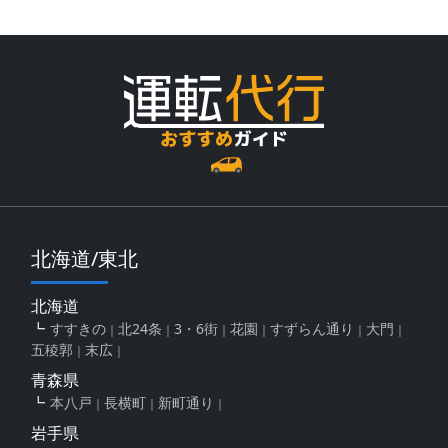
北海道/東北
北海道
すすきの
北24条
3・6街
花園
すずらん通り
大門
五稜郭
末広
青森県
本八戸
長横町
新町通り
岩手県