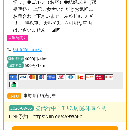
切り）●ゴルフ（お昼）●結婚式場（冠
婚葬祭） 上記ご参考いただきお気軽に
お問合わせ下さいませ！左ﾊﾝﾄﾞﾙ、ｽｰﾊﾟ
ｰｶｰ、特殊車、大型ﾊﾞｽ。不可能な車両
はございません。 ◢◤
営業時間外
03-5491-5577
4000円/4km
初乗り料金
500円/1km
追加料金
CASH
事前御予約受付中！
INFO
昼代行中！ｺﾞﾙﾌ.病院.体調不良
2026/08/05
LINE予約 https://lin.ee/459WaEb