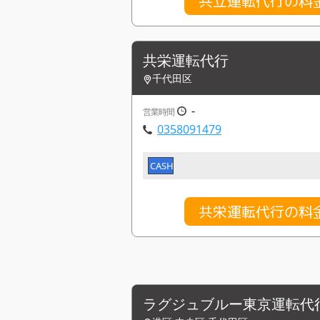
共立運転代行の料
共栄運転代行
千代田区
-
営業時間
0358091479
CASH
共栄運転代行の料
ラグジュブルー東京運転代