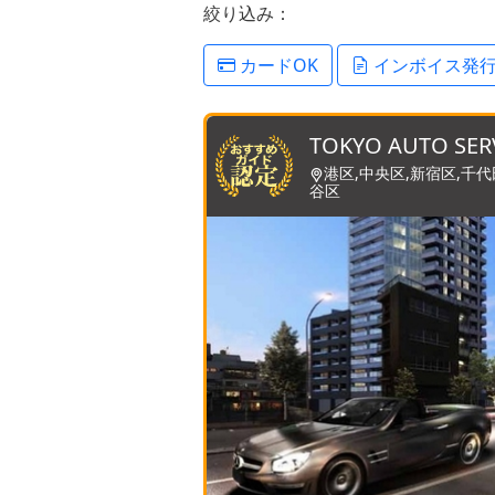
絞り込み：
カードOK
インボイス発
TOKYO AUTO SER
港区,中央区,新宿区,千代
谷区