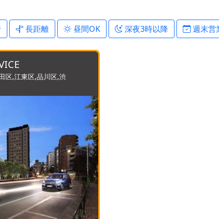
行
長距離
昼間OK
深夜3時以降
週末営
VICE
田区,江東区,品川区,渋