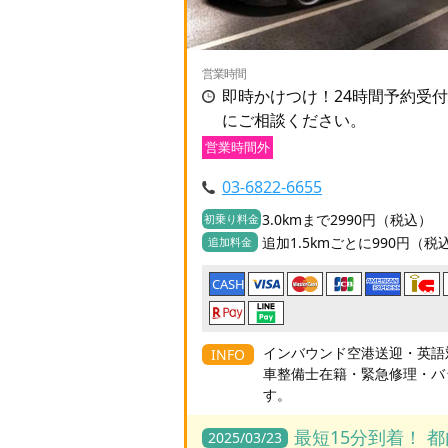
営業時間
即時かけつけ！24時間予約受
にご相談ください。
営業時間外
03-6822-6655
3.0kmまで2990円（税込）
初乗り料金
追加1.5kmごとに990円（税
追加料金
CASH
インバウンド空港送迎・英語
INFO
車整備士在籍・緊急修理・バ
す。
最短15分到着！ 
2025/03/23