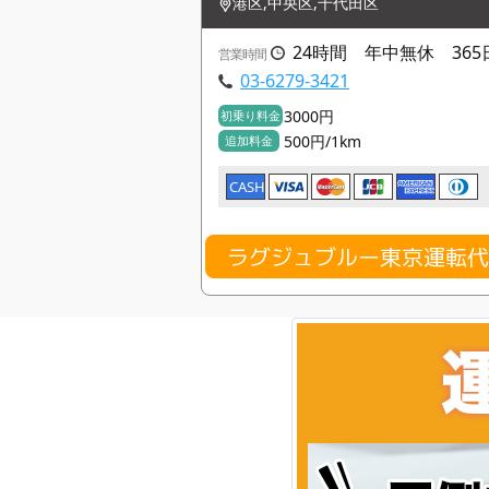
港区,中央区,千代田区
24時間 年中無休 365
営業時間
03-6279-3421
3000円
初乗り料金
500円/1km
追加料金
CASH
ラグジュブルー東京運転