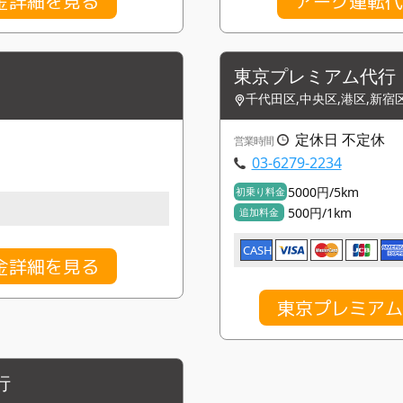
金詳細を見る
アーク運転代
東京プレミアム代行
千代田区,中央区,港区,新宿
定休日 不定休
営業時間
03-6279-2234
5000円/5km
初乗り料金
500円/1km
追加料金
CASH
金詳細を見る
東京プレミアム
行