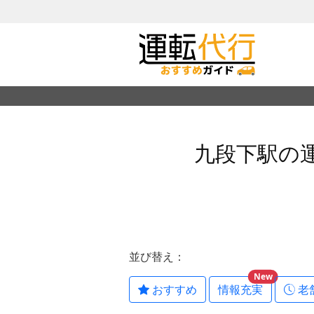
九段下駅の
並び替え：
New
おすすめ
情報充実
老