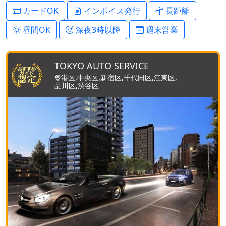
カードOK
インボイス発行
長距離
昼間OK
深夜3時以降
週末営業
TOKYO AUTO SERVICE
港区,中央区,新宿区,千代田区,江東区,
品川区,渋谷区