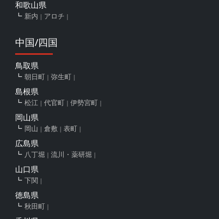
和歌山県
新内
アロチ
中国/四国
鳥取県
朝日町
弥生町
島根県
松江
代官町
伊勢宮町
岡山県
岡山
倉敷
表町
広島県
八丁堀
流川・薬研堀
山口県
下関
徳島県
秋田町