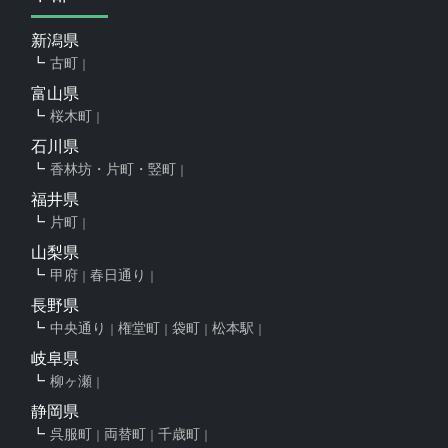
新潟県
古町
富山県
桜木町
石川県
香林坊・片町・竪町
福井県
片町
山梨県
甲府
春日通り
長野県
中央通り
権堂町
袋町
松本駅
岐阜県
柳ヶ瀬
静岡県
呉服町
両替町
千歳町