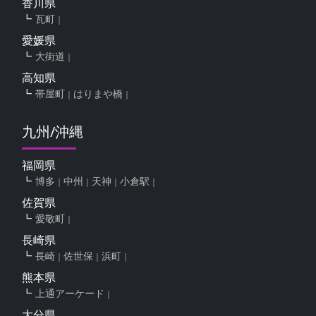
香川県
瓦町
愛媛県
大街道
高知県
帯屋町
はりまや橋
九州/沖縄
福岡県
博多
中州
天神
小倉駅
佐賀県
愛敬町
長崎県
長崎
佐世保
浜町
熊本県
上通アーケード
大分県