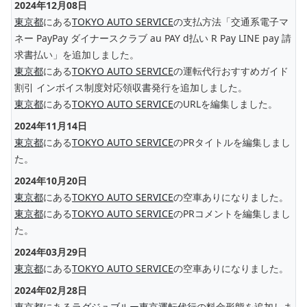
2024年12月08日
東京都
にある
TOKYO AUTO SERVICE
の支払方法「交通系電子マ
ネー PayPay ダイナースクラブ au PAY d払い R Pay LINE pay 請
求書払い」を追加しました。
東京都
にある
TOKYO AUTO SERVICE
の運転代行おすすめガイド
割引 インボイス制度対応領収書発行を追加しました。
東京都
にある
TOKYO AUTO SERVICE
のURLを編集しました。
2024年11月14日
東京都
にある
TOKYO AUTO SERVICE
のPRタイトルを編集しまし
た。
2024年10月20日
東京都
にある
TOKYO AUTO SERVICE
の空車ありになりました。
東京都
にある
TOKYO AUTO SERVICE
のPRコメントを編集しまし
た。
2024年03月29日
東京都
にある
TOKYO AUTO SERVICE
の空車ありになりました。
2024年02月28日
東京都
にある
ラグジュブルー東京運転代行
の料金形態を追加しま