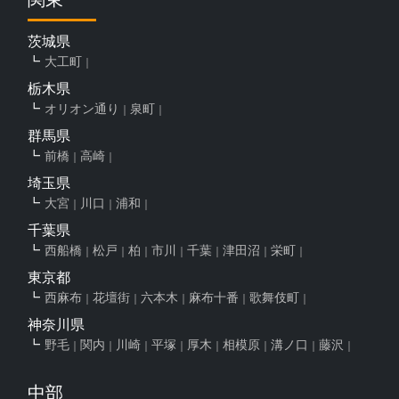
茨城県
大工町
栃木県
オリオン通り
泉町
群馬県
前橋
高崎
埼玉県
大宮
川口
浦和
千葉県
西船橋
松戸
柏
市川
千葉
津田沼
栄町
東京都
西麻布
花壇街
六本木
麻布十番
歌舞伎町
神奈川県
野毛
関内
川崎
平塚
厚木
相模原
溝ノ口
藤沢
中部