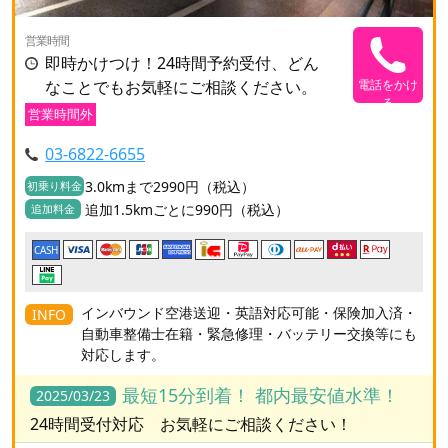
営業時間
即時かけつけ！24時間予約受付、どん
なことでもお気軽にご相談ください。
電話をかけ
る
営業時間外
03-6822-6655
3.0kmまで2990円（税込）
初乗り料金
追加1.5kmごとに990円（税込）
追加料金
CASH
インバウンド空港送迎・英語対応可能・保険加入済・
INFO
自動車整備士在籍・緊急修理・バッテリー交換等にも
対応します。
最短15分到着！ 都内最安値水準！
2025/03/23
24時間受付対応 お気軽にご相談ください！