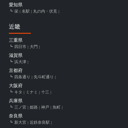
愛知県
栄
名駅
丸の内・伏見
近畿
三重県
四日市
大門
滋賀県
浜大津
京都府
四条通り
先斗町通り
大阪府
キタ
ミナミ
十三
兵庫県
三ノ宮
姫路
神戸
魚町
奈良県
新大宮
近鉄奈良駅