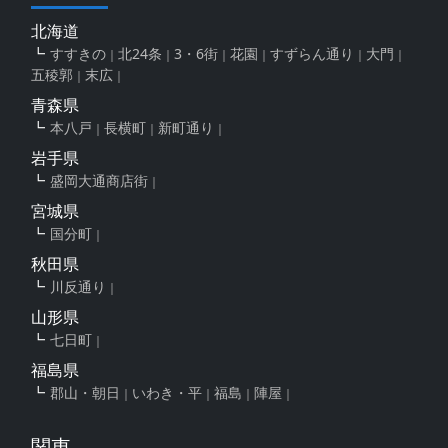
北海道
すすきの
北24条
3・6街
花園
すずらん通り
大門
五稜郭
末広
青森県
本八戸
長横町
新町通り
岩手県
盛岡大通商店街
宮城県
国分町
秋田県
川反通り
山形県
七日町
福島県
郡山・朝日
いわき・平
福島
陣屋
関東