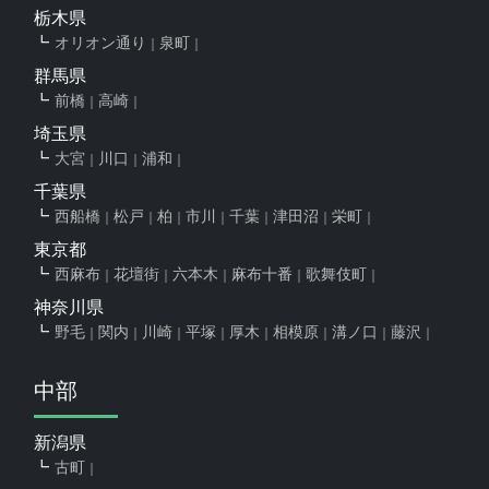
栃木県
オリオン通り
泉町
群馬県
前橋
高崎
埼玉県
大宮
川口
浦和
千葉県
西船橋
松戸
柏
市川
千葉
津田沼
栄町
東京都
西麻布
花壇街
六本木
麻布十番
歌舞伎町
神奈川県
野毛
関内
川崎
平塚
厚木
相模原
溝ノ口
藤沢
中部
新潟県
古町