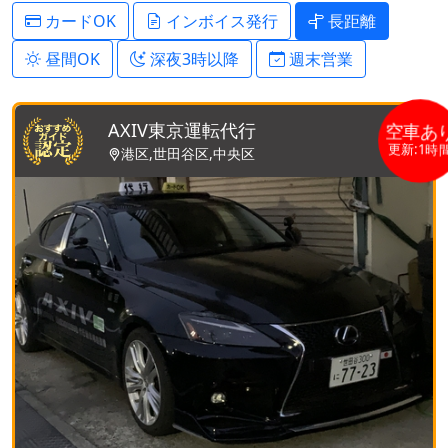
カードOK
インボイス発行
長距離
昼間OK
深夜3時以降
週末営業
AXIV東京運転代行
空車あ
更新:1時間
港区,世田谷区,中央区