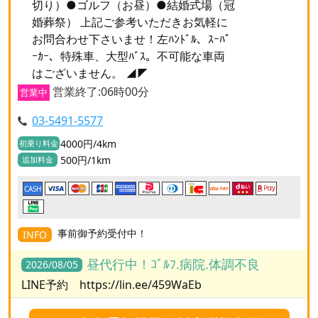
切り）●ゴルフ（お昼）●結婚式場（冠
婚葬祭） 上記ご参考いただきお気軽に
お問合わせ下さいませ！左ﾊﾝﾄﾞﾙ、ｽｰﾊﾟ
ｰｶｰ、特殊車、大型ﾊﾞｽ。不可能な車両
はございません。 ◢◤
営業終了:06時00分
営業中
03-5491-5577
4000円/4km
初乗り料金
500円/1km
追加料金
CASH
事前御予約受付中！
INFO
昼代行中！ｺﾞﾙﾌ.病院.体調不良
2026/08/05
LINE予約 https://lin.ee/459WaEb