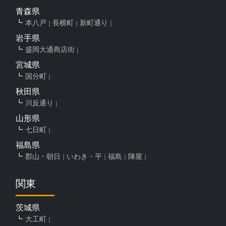
青森県
本八戸
長横町
新町通り
岩手県
盛岡大通商店街
宮城県
国分町
秋田県
川反通り
山形県
七日町
福島県
郡山・朝日
いわき・平
福島
陣屋
関東
茨城県
大工町