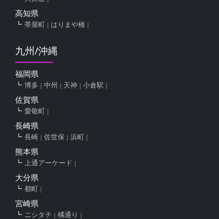
高知県
帯屋町
はりまや橋
九州/沖縄
福岡県
博多
中州
天神
小倉駅
佐賀県
愛敬町
長崎県
長崎
佐世保
浜町
熊本県
上通アーケード
大分県
都町
宮崎県
ニシタチ
橘通り