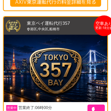
AXIV東京運転代行の料金詳細を見る
東京ベイ運転代行357
空車あ
更新:18分
港区,中央区,船橋市
営業終了:06時00分
営業中