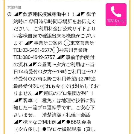
営業時間
◢◤飲酒運転撲滅稼働中！！◢◤ 御予
約時に ◎日時◎時間◎場所をお伝えく
電話をかけ
る
ださい。 ご利用料金は公式サイトより
お客様自身で確認出来る機能がござい
ます ◢◤事業所ご案内 ◯東京営業所
TEL:03-5491-5577◯神奈川営業所
TEL:080-4949-5757 ◢◤事前予約受付
の流れ◢◤○昼間〜夕方ご利用は～当
日14時受付○夕方〜19時ご利用は〜17
時受付○27時以降ご利用希望は27時迄
最終受付※いずれも今すぐは対応してお
りません ◢◤運転のプロ集団がｻﾎﾟｰﾄ
◢◤客車（二種免）は地理や技術に熟
知した一流プロ運転手です。ご安心下
さいませ。 清楚清潔＋礼儀＋会話
◢◤様々なご利用例◢◤●BBQ.会場
（夕方多し）●TVロケ撮影現場（貸し