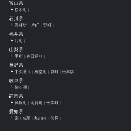
富山県
桜木町
石川県
香林坊・片町・竪町
福井県
片町
山梨県
甲府
春日通り
長野県
中央通り
権堂町
袋町
松本駅
岐阜県
柳ヶ瀬
静岡県
呉服町
両替町
千歳町
愛知県
栄
名駅
丸の内・伏見