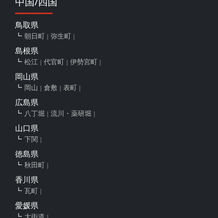
中国/四国
鳥取県
朝日町
弥生町
島根県
松江
代官町
伊勢宮町
岡山県
岡山
倉敷
表町
広島県
八丁堀
流川・薬研堀
山口県
下関
徳島県
秋田町
香川県
瓦町
愛媛県
大街道