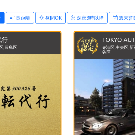
行
長距離
昼間OK
深夜3時以降
週末営
代行
TOKYO AUT
区,豊島区
港区,中央区,新
谷区