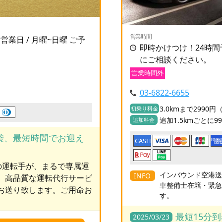
営業時間
00 営業日 / 月曜~日曜 ご予
即時かけつけ！24時
にご相談ください。
営業時間外
03-6822-6655
3.0kmまで2990
初乗り料金
追加1.5kmごとに9
追加料金
袋、最短時間でお迎え
CASH
用の運転手が、まるで専属運
インバウンド空港
INFO
。高品質な運転代行サービ
車整備士在籍・緊
お送り致します。ご用命お
す。
最短15分
2025/03/23