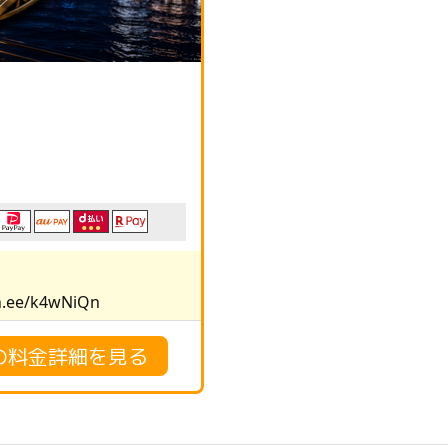
.ee/k4wNiQn
の料金詳細を見る