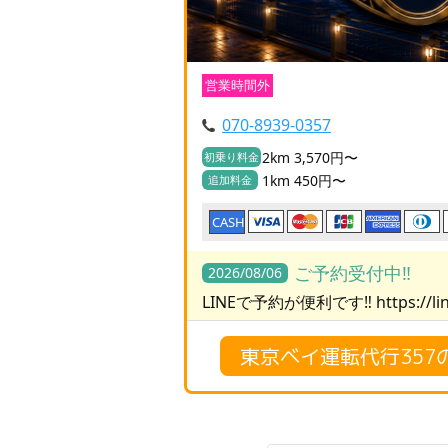
営業時間外
070-8939-0357
2km 3,570円〜
初乗り料金
1km 450円〜
追加料金
CASH
ご予約受付中‼️
2026/08/06
LINEで予約が便利です‼️ https://lin
東京ベイ運転代行357