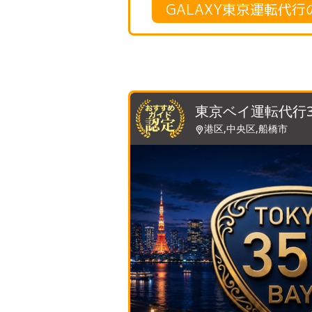
GALAXY東京運転代
東京ベイ運転代行3
港区,中央区,船橋市