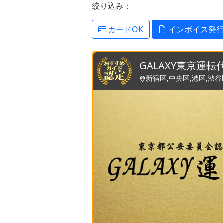
絞り込み：
カードOK
インボイス発
GALAXY東京運転
新宿区,中央区,港区,渋谷