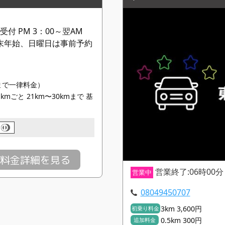
（受付 PM 3：00～翌AM
年末年始、日曜日は事前予約
mまで一律料金）
kmごと 21km〜30kmまで 基
の料金詳細を見る
営業終了:06時00分
営業中
08049450707
3km 3,600円
初乗り料金
0.5km 300円
追加料金