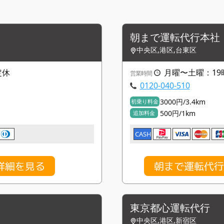
朝まで運転代行本社
中央区,港区,台東区
定休
月曜〜土曜：19
営業時間
0120-040-510
3000円/3.4km
初乗り料金
500円/1km
追加料金
CASH
詳細を見る
朝まで運転代行
東京都心運転代行
中央区,港区,新宿区