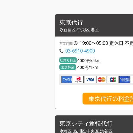
東京代行
新宿区,中央区,港区
19:00〜05:00 定休日 不
営業時間
03-6910-4900
4000円/5km
初乗り料金
400円/1km
追加料金
CASH
東京代行の料金
東京シティ運転代行
港区,品川区,中央区,渋谷区