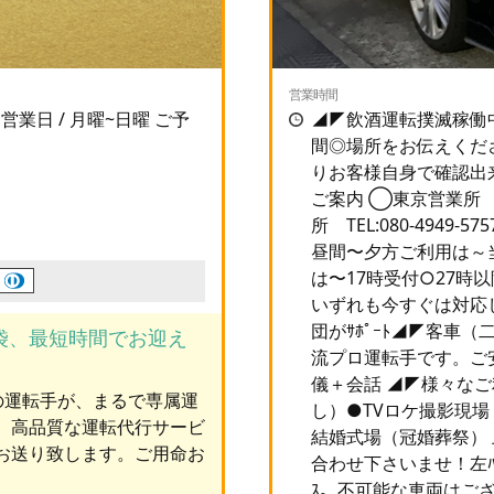
営業時間
00 営業日 / 月曜~日曜 ご予
◢◤飲酒運転撲滅稼働中
間◎場所をお伝えくだ
りお客様自身で確認出
ご案内 ◯東京営業所 TE
所 TEL:080-4949
昼間〜夕方ご利用は～当
は〜17時受付○27時
いずれも今すぐは対応
団がｻﾎﾟｰﾄ◢◤客車
袋、最短時間でお迎え
流プロ運転手です。ご
儀＋会話 ◢◤様々なご
用の運転手が、まるで専属運
し）●TVロケ撮影現
。高品質な運転代行サービ
結婚式場（冠婚葬祭）
お送り致します。ご用命お
合わせ下さいませ！左ﾊﾝﾄ
ｽ。不可能な車両はござ