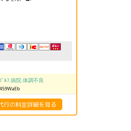
！
ﾞﾙﾌ.病院.体調不良
/459WaEb
転代行の料金詳細を見る