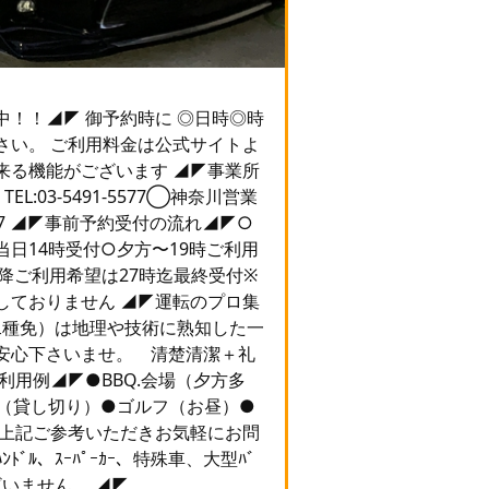
！！◢◤ 御予約時に ◎日時◎時
さい。 ご利用料金は公式サイトよ
来る機能がございます ◢◤事業所
L:03-5491-5577◯神奈川営業
-5757 ◢◤事前予約受付の流れ◢◤○
日14時受付○夕方〜19時ご利用
以降ご利用希望は27時迄最終受付※
しておりません ◢◤運転のプロ集
（二種免）は地理や技術に熟知した一
安心下さいませ。 清楚清潔＋礼
利用例◢◤●BBQ.会場（夕方多
場（貸し切り）●ゴルフ（お昼）●
 上記ご参考いただきお気軽にお問
ﾞﾙ、ｽｰﾊﾟｰｶｰ、特殊車、大型ﾊﾞ
いません。 ◢◤