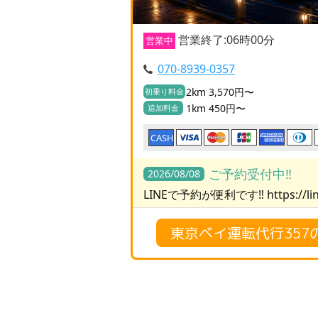
営業終了:06時00分
営業中
070-8939-0357
2km 3,570円〜
初乗り料金
1km 450円〜
追加料金
CASH
ご予約受付中‼️
2026/08/08
LINEで予約が便利です‼️ https://lin
東京ベイ運転代行357