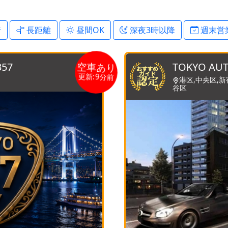
行
長距離
昼間OK
深夜3時以降
週末営
空車あり
57
TOKYO AUT
更新:9分前
港区,中央区,新
谷区