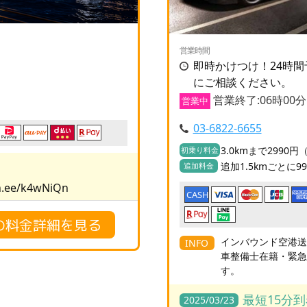
営業時間
即時かけつけ！24時
にご相談ください。
営業終了:06時00分
営業中
03-6822-6655
3.0kmまで2990
初乗り料金
追加1.5kmごとに9
追加料金
.ee/k4wNiQn
CASH
の料金詳細を見る
インバウンド空港
INFO
車整備士在籍・緊
す。
最短15分
2025/03/23