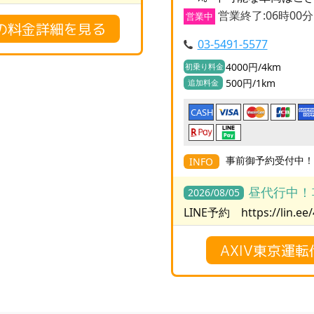
営業終了:06時00分
営業中
行の料金詳細を見る
03-5491-5577
4000円/4km
初乗り料金
500円/1km
追加料金
CASH
事前御予約受付中
INFO
昼代行中！ｺ
2026/08/05
LINE予約 https://lin.ee
AXIV東京運