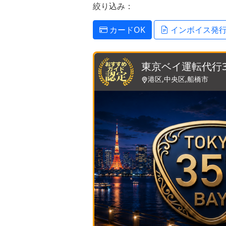
絞り込み：
カードOK
インボイス発
東京ベイ運転代行3
港区,中央区,船橋市