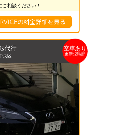
にご相談ください！
 SERVICEの料金詳細を見る
空車あり
運転代行
更新:2時間
,中央区