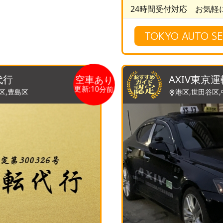
24時間受付対応 お気軽
TOKYO AUTO
空車あり
代行
AXIV東京
更新:10分前
区,豊島区
港区,世田谷区