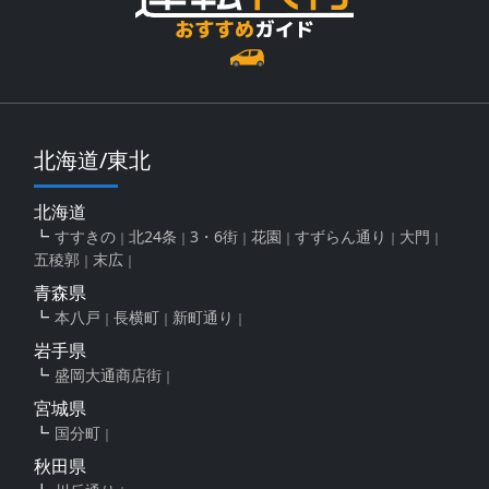
北海道/東北
北海道
すすきの
北24条
3・6街
花園
すずらん通り
大門
五稜郭
末広
青森県
本八戸
長横町
新町通り
岩手県
盛岡大通商店街
宮城県
国分町
秋田県