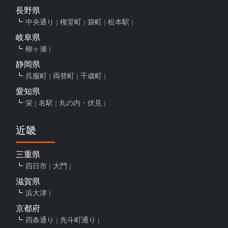
長野県
中央通り
権堂町
袋町
松本駅
岐阜県
柳ヶ瀬
静岡県
呉服町
両替町
千歳町
愛知県
栄
名駅
丸の内・伏見
近畿
三重県
四日市
大門
滋賀県
浜大津
京都府
四条通り
先斗町通り