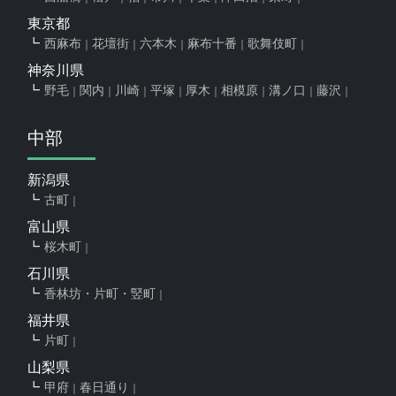
東京都
西麻布
花壇街
六本木
麻布十番
歌舞伎町
神奈川県
野毛
関内
川崎
平塚
厚木
相模原
溝ノ口
藤沢
中部
新潟県
古町
富山県
桜木町
石川県
香林坊・片町・竪町
福井県
片町
山梨県
甲府
春日通り