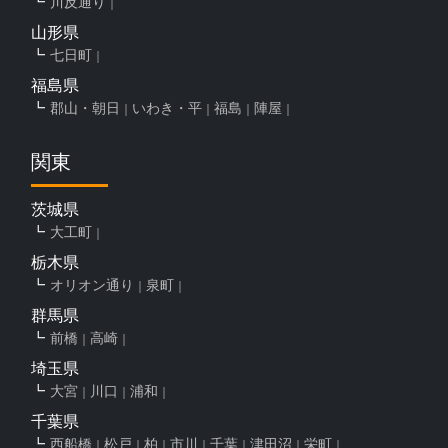
川反通り
山形県
七日町
福島県
郡山・朝日
いわき・平
福島
陣屋
関東
茨城県
大工町
栃木県
オリオン通り
泉町
群馬県
前橋
高崎
埼玉県
大宮
川口
浦和
千葉県
西船橋
松戸
柏
市川
千葉
津田沼
栄町